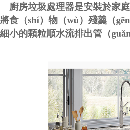
廚房垃圾處理器是安裝於家庭
將食（shí）物（wù）殘羹（gēn
細小的顆粒順水流排出管（guǎ