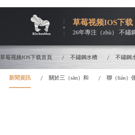
草莓视频IOS下载
26年專注（zhù） 不鏽
草莓视频IOS下载首頁
不鏽鋼水槽
不鏽鋼
新聞資訊
關於三（sān）和
聯（lián