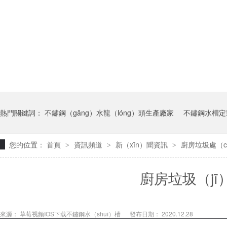
熱門關鍵詞：
不鏽鋼（gāng）水龍（lóng）頭生產廠家
不鏽鋼水槽定
您的位置：
首頁
資訊頻道
新（xīn）聞資訊
廚房垃圾處（c
>
>
>
廚房垃圾（j
來源：
草莓视频IOS下载不鏽鋼水（shuǐ）槽
發布日期： 2020.12.28