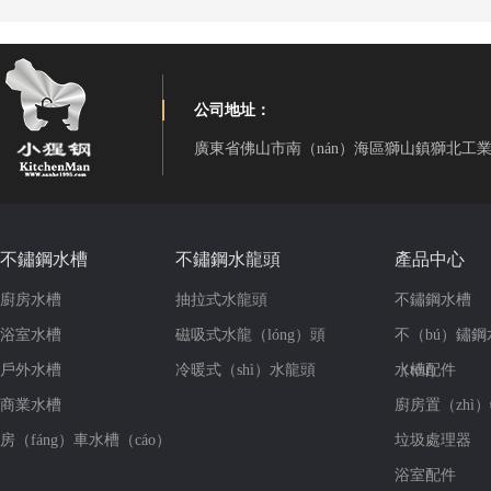
公司地址：
廣東省佛山市南（nán）海區獅山鎮獅北工
不鏽鋼水槽
不鏽鋼水龍頭
產品中心
廚房水槽
抽拉式水龍頭
不鏽鋼水槽
浴室水槽
磁吸式水龍（lóng）頭
不（bú）鏽
戶外水槽
冷暖式（shì）水龍頭
（tóu）
水槽配件
商業水槽
廚房置（zhì
房（fáng）車水槽（cáo）
垃圾處理器
浴室配件