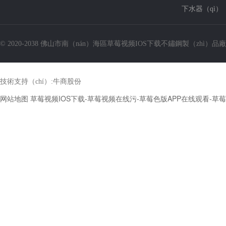
下水器（qì）
© 2020-2038 佛山市南（nán）海區草莓视频IOS下载不鏽鋼製（zhì）品
技術支持（chí）:
牛商股份
网站地图
草莓视频IOS下载-草莓视频在线污-草莓色版APP在线观看-