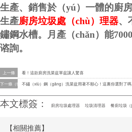
生產、銷售於（yú）一體的廚房
生產
廚房垃圾處（chù）理器
、
鏽鋼水槽。月產（chǎn）能
70
谘詢。
上一條
看！這款廚房洗菜盆單盆讓人驚喜
下一條（tiáo）
不鏽（xiù）鋼（gāng）洗菜盆用著不順心！這裏你選對了嗎
本文標簽：
廚房垃圾處理器
垃圾清理器
餐廚垃圾（j
【相關推薦】