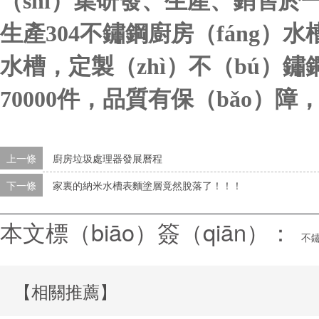
（shì）集研發、生產、銷售
生產
304不鏽鋼廚房（fáng）
水槽，定製（zhì）不（bú）鏽
70000件，品質有保（bǎo）
上一條
廚房垃圾處理器發展曆程
下一條
家裏的納米水槽表麵塗層竟然脫落了！！！
本文標（biāo）簽（qiān）：
不
【相關推薦】