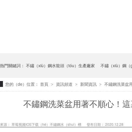
熱門關鍵詞：
不鏽（xiù）鋼水龍頭（tóu）生產廠家
不鏽（xiù）鋼（
您的（de）位置：
首頁
資訊頻道
新聞資訊
不鏽鋼洗菜盆用
>
>
>
不鏽鋼洗菜盆用著不順心！這裏
來源：
草莓视频IOS下载（hé）不鏽鋼水（shuǐ）槽
發布日期： 2020.12.28