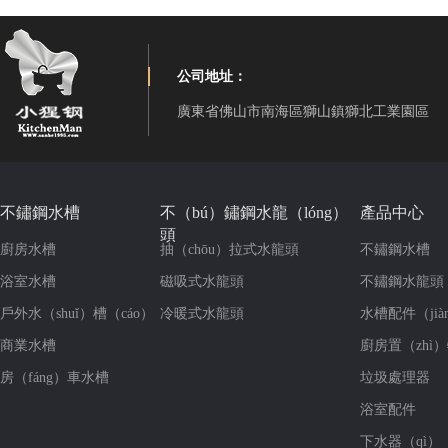
公司地址：
廣東省佛山市南海區獅山鎮獅北工業園區
不鏽鋼水槽
不（bú）鏽鋼水龍（lóng）
產品中心
頭
廚房水槽
抽（chōu）拉式水龍頭
不鏽鋼水槽
浴室水槽
磁吸式水龍頭
不鏽鋼水龍頭（
戶外水（shuǐ）槽（cáo）
冷暖式水龍頭
水槽配件（jià
商業水槽
廚房置（zhì
房（fáng）車水槽
垃圾處理器
浴室配件
下水器（qì）