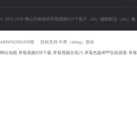
© 2020-2038 佛山市南海區草莓视频IOS下载不（bú）鏽鋼製品（pǐn）廠
44060502002458號
技術支持:
牛商（shāng）股份
网站地图
草莓视频IOS下载-草莓视频在线污-草莓色版APP在线观看-