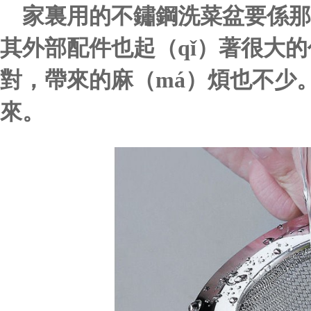
家裏用的不鏽鋼洗菜盆要係那
其外部配件也起（qǐ）著很大
對，帶來的麻（má）煩也不少。
來。