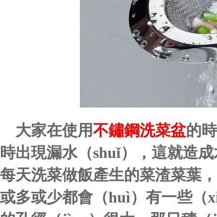
大家在使用
不鏽鋼洗菜盆
的時
時出現漏水（shuǐ），這就造成
每天洗菜做飯產生的菜渣菜葉，
或多或少都會（huì）有一些（