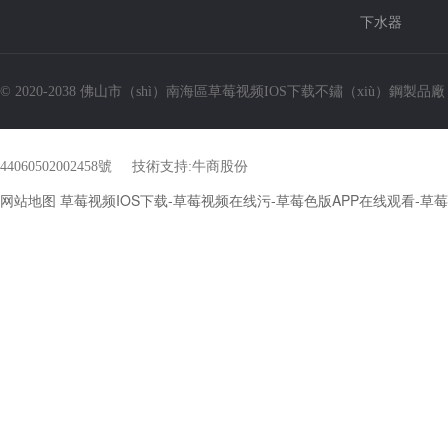
LR-S3319-10手（shǒu）工雙角雙盆
下水器
© 2020-2038 佛山市（shì）南海區草莓视频IOS下载不鏽（xiù）鋼製品
44060502002458號
技術支持:
牛商股份
网站地图
草莓视频IOS下载-草莓视频在线污-草莓色版APP在线观看-
LZ-D3322-10-Q手工直（zhí）角裙邊盆