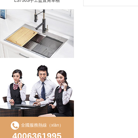
LD750S手工（gōng）直角單盆
全國服務熱線（xiàn）
4006361995