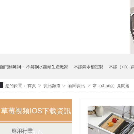
熱門關鍵詞：
不鏽鋼水龍頭生產廠家
不鏽鋼水槽定製
不鏽（xiù）
您的位置：
首頁
資訊頻道
新聞資訊
常（cháng）見問題
>
>
>
草莓视频IOS下载資訊
應用行業
中心