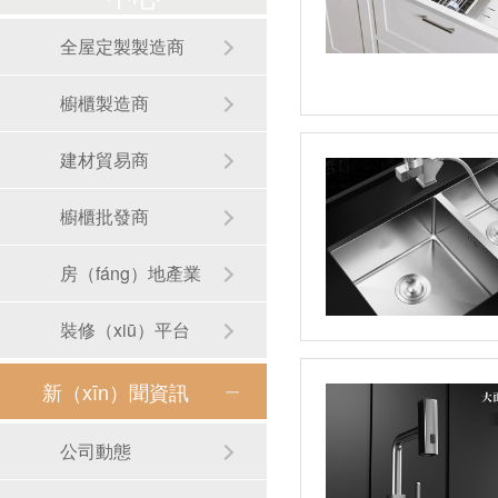
全屋定製製造商
櫥櫃製造商
建材貿易商
櫥櫃批發商
房（fáng）地產業
裝修（xiū）平台
新（xīn）聞資訊
公司動態
RB-S01手工圓形（xíng）洗手盆