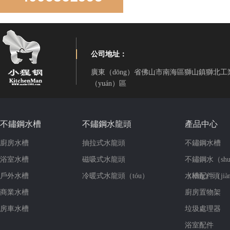
LS850D手工盆直角雙槽
公司地址：
廣東（dōng）省佛山市南海區獅山鎮獅北工
（yuán）區
LD850D手工直（zhí）角雙盆
不鏽鋼水槽
不鏽鋼水龍頭
產品中心
廚房水槽
抽拉式水龍頭
不鏽鋼水槽
浴室水槽
磁吸式水龍頭
不鏽鋼水（shu
戶外水槽
冷暖式水龍頭（tóu）
（lóng）頭
水槽配件（jià
商業水槽
廚房置物架
房車水槽
垃圾處理器
浴室配件