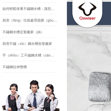
如何輕鬆保養不鏽鋼水槽：讓您（nín）的廚房常新（xīn）如初
廚房（fáng）垃圾處理器購（gòu）買（mǎi）指南（nán）
不鏽鋼水槽定製廠家（jiā）
廚房不鏽（xiù）鋼水槽批發廠家
手（shǒu）工不鏽鋼水槽（cáo）製造行業（yè）解析
不鏽鋼拉伸雙槽
如何選購不鏽鋼浴室洗臉（liǎn）盆
不鏽鋼浴室（shì）洗臉盆：時尚與（yǔ）實用的完美結合
廚房不鏽鋼水槽（cáo）的安裝技巧以及注（zhù）意事項
不鏽（xiù）鋼壁龕選購（gòu）技巧：打造時尚與實用的空間（jiān）