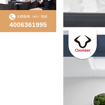
如何輕鬆保養不鏽鋼水槽：讓您（nín）的廚房常新（xīn）如初
全國服務（wù）熱線
廚房（fáng）垃圾處理器購（gòu）買（mǎi）指南（nán）
4006361995