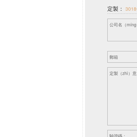
定製：
30
公司名（mín
郵箱
定製（zhì）
驗證碼：