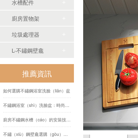
水槽配件
廚房（fáng）垃圾處理器購（gòu）買（mǎi）指南（nán）
廚房置物架
不鏽鋼水槽定製廠家（jiā）
垃圾處理器
廚房不鏽（xiù）鋼水槽批發廠家
L-不鏽鋼壁龕
手（shǒu）工不鏽鋼水槽（cáo）製造行業（yè）解析
推薦資訊
不鏽鋼拉伸雙槽
如何選購不鏽鋼浴室洗臉（liǎn）盆
不鏽鋼浴室（shì）洗臉盆：時尚與（yǔ）實用的完美結合
廚房不鏽鋼水槽（cáo）的安裝技巧以及注（zhù）意事項
不鏽（xiù）鋼壁龕選購（gòu）技巧：打造時尚與實用的空間（jiān）