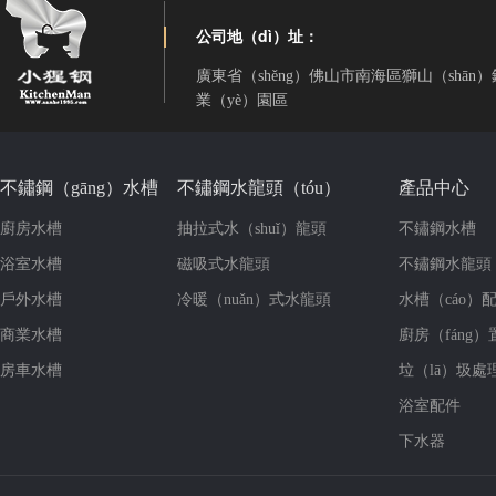
公司地（dì）址：
廣東省（shěng）佛山市南海區獅山（shān
業（yè）園區
不鏽鋼（gāng）水槽
不鏽鋼水龍頭（tóu）
產品中心
廚房水槽
抽拉式水（shuǐ）龍頭
不鏽鋼水槽
浴室水槽
磁吸式水龍頭
不鏽鋼水龍頭
戶外水槽
冷暖（nuǎn）式水龍頭
水槽（cáo）配
商業水槽
廚房（fáng
房車水槽
垃（lā）圾處
浴室配件
下水器