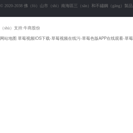
© 2020-2038 佛（fó）山市（shì）南海區三（sān）和不鏽鋼（gāng）製
（shù）支持:
牛商股份
网站地图
草莓视频IOS下载-草莓视频在线污-草莓色版APP在线观看-