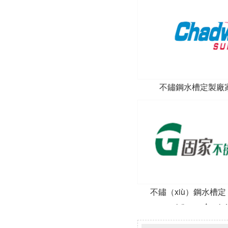
不鏽鋼水槽定製廠
不鏽（xiù）鋼水槽定
（chǎng）合（