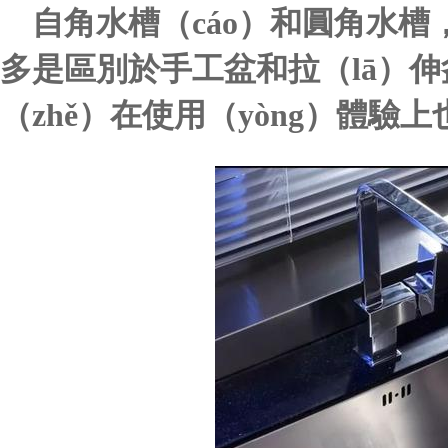
自角水槽（cáo）和圓角水槽
多是區別於手工盆和拉（lā）伸
（zhě）在使用（yòng）體驗