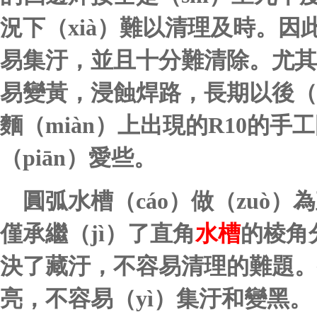
況下（xià）難以清理及時。因
易集汙，並且十分難清除。尤其
易變黃，浸蝕焊路，長期以後（
麵（miàn）上出現的
R10的
手工
（piān）愛些
。
圓弧水槽（cáo）做（zuò）
僅承繼（jì）了直角
水槽
的棱角
決了藏汙，不容易清理的難題。
亮，不容易（yì）集汙和變黑。