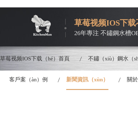
草莓视频IOS下载
26年專注 不鏽鋼水槽O
草莓视频IOS下载（hé）首頁
不鏽（xiù）鋼水（sh
客戶案（àn）例
新聞資訊（xùn）
關於