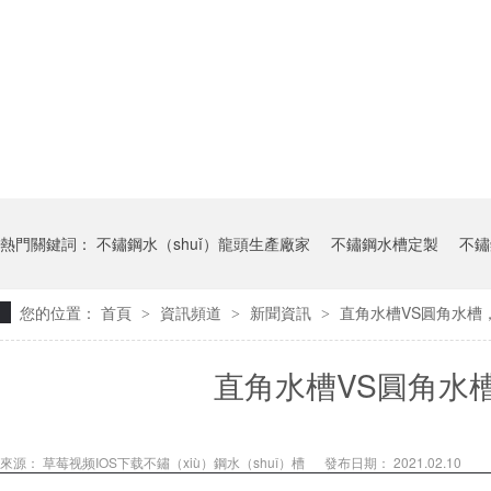
熱門關鍵詞：
不鏽鋼水（shuǐ）龍頭生產廠家
不鏽鋼水槽定製
不鏽
您的位置：
首頁
資訊頻道
新聞資訊
直角水槽VS圓角水槽，
>
>
>
直角水槽VS圓角水
來源：
草莓视频IOS下载不鏽（xiù）鋼水（shuǐ）槽
發布日期： 2021.02.10