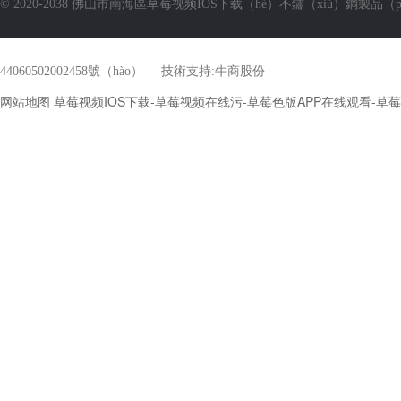
© 2020-2038 佛山市南海區草莓视频IOS下载（hé）不鏽（xiù）鋼製品（p
44060502002458號（hào）
技術支持:
牛商股份
网站地图
草莓视频IOS下载-草莓视频在线污-草莓色版APP在线观看-