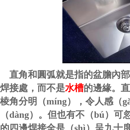
直角和圓弧就是指的盆膽內部（
焊接處，而不是
水槽
的邊緣。直
棱角分明（míng），令人感（gǎ
（dàng）。
但也有不（bú）可
的四邊焊接全是（shì）呈九十