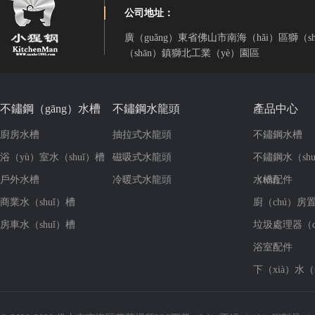
公司地址：
廣（guǎng）東省佛山市南海（hǎi）區獅（s
（shān）鎮獅北工業（yè）園區
不鏽鋼（gāng）水槽
不鏽鋼水龍頭
產品中心
廚房水槽
抽拉式水龍頭
不鏽鋼水槽
浴（yù）室水（shuǐ）槽
磁吸式水龍頭
不鏽鋼水（sh
戶外水槽
冷暖式水龍頭
（tóu）
水槽配件
商業水（shuǐ）槽
廚（chú）房
房車水（shuǐ）槽
垃圾處理器（q
浴室配件
下（xià）水（