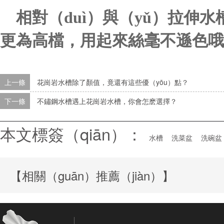
相對（duì）與（yǔ）拉伸
更為高檔，用起來絲毫不遜色哦
上一條
花崗岩水槽除了顏值，竟還有這些優（yōu）點？
下一條
不鏽鋼水槽遇上花崗岩水槽，你會怎麽選擇？
本文標簽（qiān）：
水槽
洗菜盆
洗碗盆
【相關（guān）推薦（jiàn）】