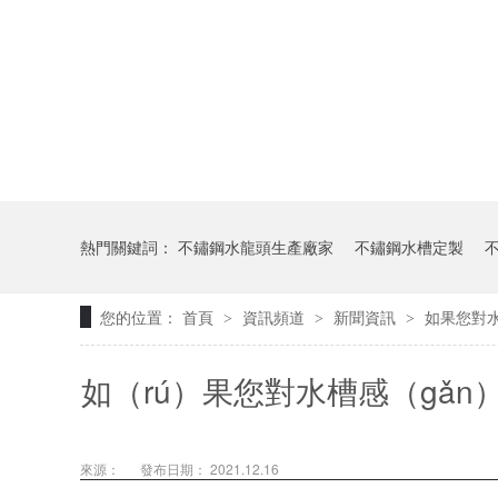
熱門關鍵詞：
不鏽鋼水龍頭生產廠家
不鏽鋼水槽定製
您的位置：
首頁
資訊頻道
新聞資訊
如果您對水
>
>
>
如（rú）果您對水槽感（gǎn
來源：
發布日期： 2021.12.16