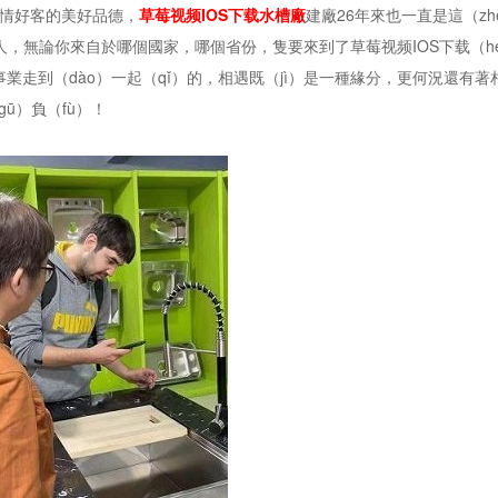
情好客的美好品德，
草莓视频IOS下载水槽廠
建廠26年來也一直是這（z
客人，無論你來自於哪個國家，哪個省份，隻要來到了草莓视频IOS下载（h
事業走到（dào）一起（qǐ）的，相遇既（jì）是一種緣分，更何況還有著相
ū）負（fù）！