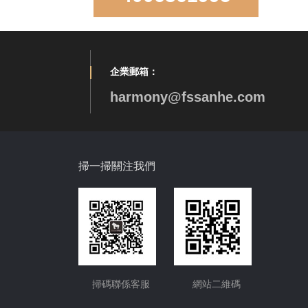
企業郵箱：
harmony@fssanhe.com
LD850D手工直角雙盆
掃一掃關注我們
掃碼聯係客服
網站二維碼
LR-S3319-10手工雙角雙盆