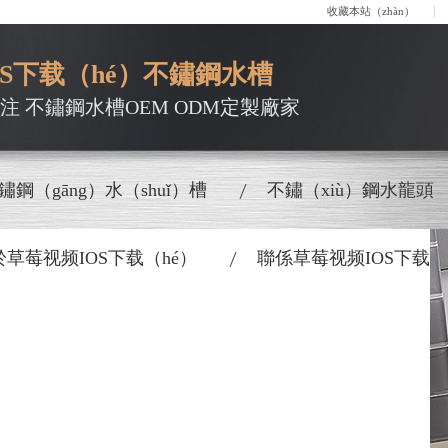
收藏本站（zhàn）
OS下载（hé）不鏽鋼水槽
）專注 不鏽鋼水槽OEM ODM定製廠家
鏽鋼（gāng）水（shuǐ）槽
不鏽（xiù）鋼水龍頭
於草莓视频IOS下载（hé）
聯係草莓视频IOS下载