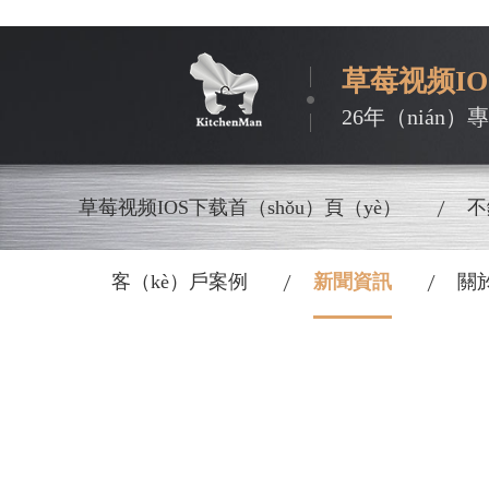
草莓视频I
26年（nián
草莓视频IOS下载首（shǒu）頁（yè）
不
客（kè）戶案例
新聞資訊
關