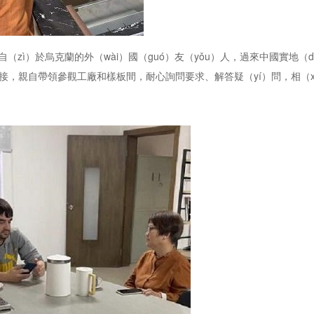
ì）於烏克蘭的外（wài）國（guó）友（yǒu）人，過來中國實地（dì
接，親自帶領參觀工廠和樣板間，耐心詢問要求、解答疑（yí）問，相（xi