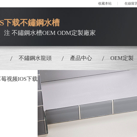
收藏本站
在線留
OS下载不鏽鋼水槽
ān）注 不鏽鋼水槽OEM ODM定製廠家
槽
不鏽鋼水龍頭
產品中心
OEM定製
草莓视频IOS下载