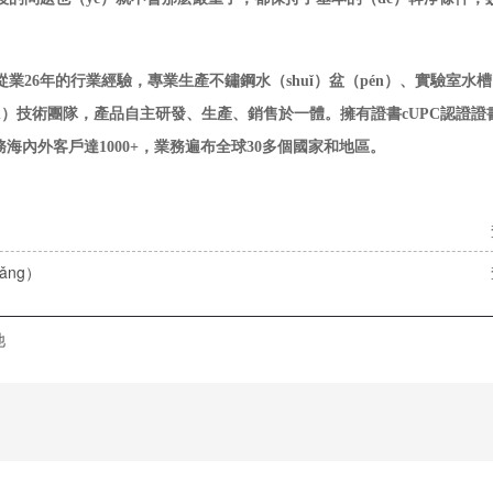
從業
26年的行業經驗，專業生產不鏽鋼水（shuǐ）盆（pén）、實驗室水
īn）技術團隊，產品自主研發、生產、銷售於一體。擁有證書cUPC認證證
海內外客戶達1000+，業務遍布全球30多個國家和地區。
ng）
池