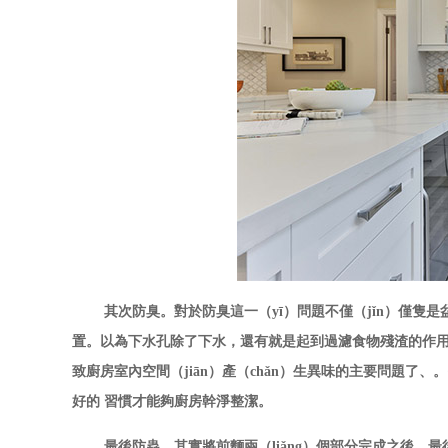
其次防臭。對於防臭這一（yī）問題不僅（jǐn）僅隻
置。以為下水孔除了下水，還有就是起到過濾食物殘渣的作用
致廚房室內空間（jiān）產（chǎn）生異味的主要問題了
好的
習慣才能夠廚房幹淨整潔。
最後防蟲，其實將前麵兩（liǎng）個部分完成之後，