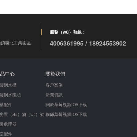
服務（wù）熱線：
4006361995 / 18924553902
山鎮獅北工業園區
品中心
關於我們
鏽鋼水槽
客戶案例
鏽鋼水龍頭
新聞資訊
槽配件
關於草莓视频IOS下载
房置（zhì）物（wù）架
（hé）
聯係草莓视频IOS下载
圾處理器
室配件