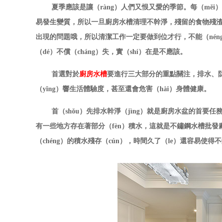
夏季應該是讓（ràng）人們又恨又愛的季節。每（měi
易發生變質，所以一旦廚房水槽清理不幹淨，殘留的食物殘渣發生
出現的問題哦，所以清潔工作一定要做到位才行，不能（nén
（dé）不償（cháng）失，實（shí）在是不應該。
首選對於
廚房水槽
要進行三大部分的重點關注，排水、防（
（yǐng）響生活體驗度，甚至還會危害（hài）身體健康。
首（shǒu）先排水幹淨（jìng）就是廚房水盆的首要
有一些地方存在著部分（fèn）積水，這就是不鏽鋼水槽批發廠
（chéng）的積水殘存（cún），時間久了（le）還容易使得