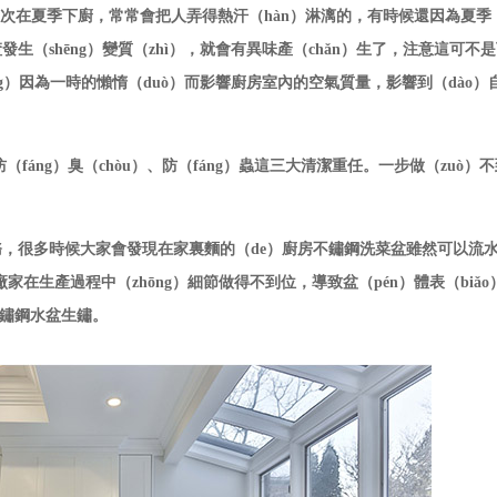
）次在夏季下廚，常常會把人弄得熱汗（hàn）淋漓的，有時候還因為夏季，
（shēng）變質（zhì），就會有異味產（chǎn）生了，注意這可不
g）因為一時的懶惰（duò）而影響廚房室內的空氣質量，影響到（dào）
fáng）臭（chòu）、防（fáng）蟲這三大清潔重任。一步做（zuò）
任務，很多時候大家會發現在家裏麵的（de）廚房不鏽鋼洗菜盆雖然可以流水
家在生產過程中（zhōng）細節做得不到位，導致盆（pén）體表（biǎ
不鏽鋼水盆生鏽。