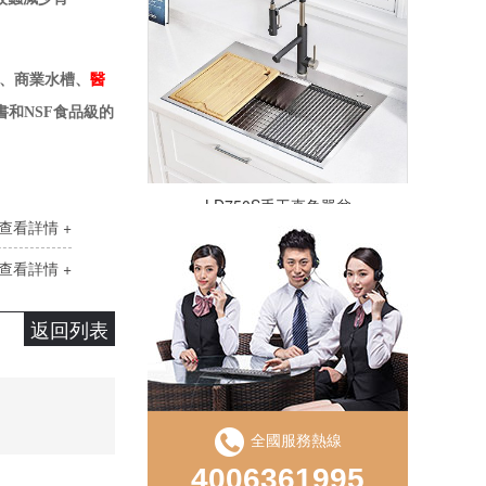
槽、商業水槽、
醫
書和NSF食品級的
LD750S手工直角單盆
查看詳情 +
查看詳情 +
返回列表
全國服務熱線
LS850D手工盆直角雙槽
4006361995