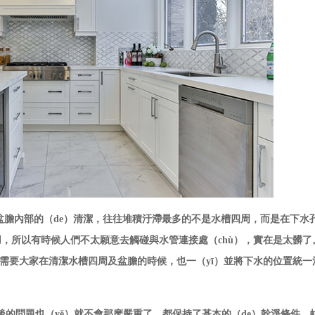
是盆膽內部的（de）清潔，往往堆積汙滯最多的不是水槽四周，而是在下水
，所以有時候人們不太願意去觸碰與水管連接處（chù），實在是太髒了
、。需要大家在清潔水槽四周及盆膽的時候，也一（yī）並將下水的位置統
最後的問題也（yě）就不會那麽嚴重了，都保持了基本的（de）幹淨條件，