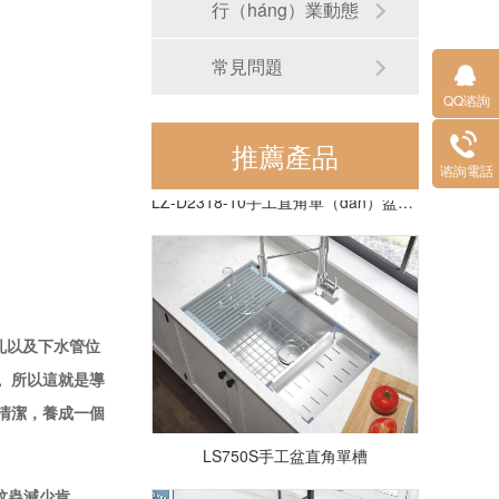
行（háng）業動態
常見問題
QQ谘詢
推薦產品
谘詢電話
LZ-D2318-10手工直角單（dān）盆（pén）
孔以及下水管位
。所以這就是導
一清潔，養成一個
LS750S手工盆直角單槽
蚊蟲減少肯