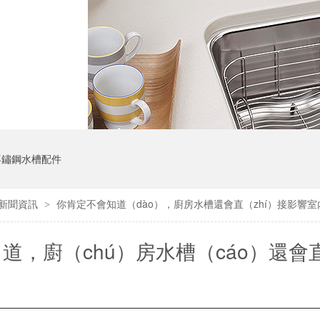
不鏽鋼水槽配件
新聞資訊
你肯定不會知道（dào），廚房水槽還會直（zhí）接影響
>
）道，廚（chú）房水槽（cáo）還會
ǐng）響室內空氣質量