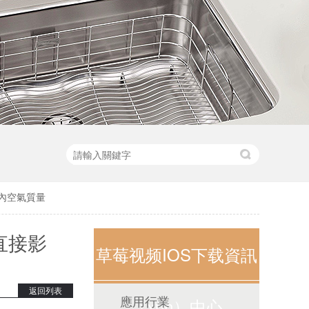
室內空氣質量
直接影
草莓视频IOS下载資訊
返回列表
應用行業
（xùn）中心