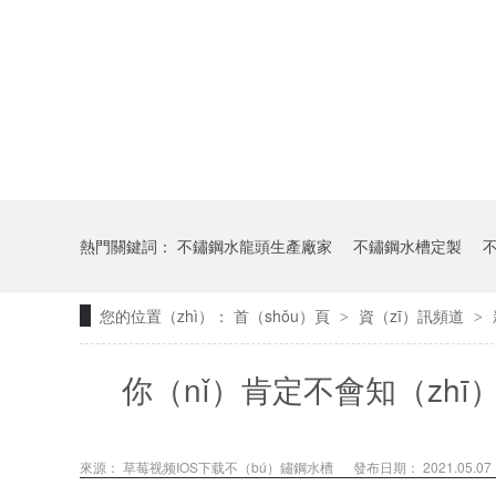
熱門關鍵詞：
不鏽鋼水龍頭生產廠家
不鏽鋼水槽定製
您的位置（zhì）：
首（shǒu）頁
資（zī）訊頻道
>
>
你（nǐ）肯定不會知（zhī
（y
來源：
草莓视频IOS下载不（bú）鏽鋼水槽
發布日期： 2021.05.07