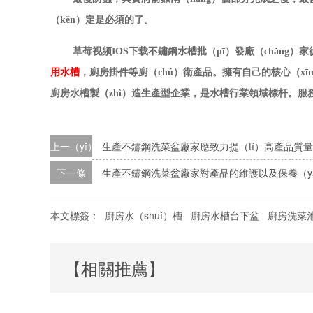
（kěn）定是必須的了。
草莓视频IOS下载不鏽鋼水槽批（pī）發廠（chǎng）家
用水槽
，廚房掛件等廚（chú）衛產品。擁有自己的核心（x
廚房水槽製（zhì）造生產型企業，是水槽行業領域標杆。服務
上一（yī）條
生產不鏽鋼洗菜盆廠家應致力提（tí）高產品質量
下一條
生產不鏽鋼洗菜盆廠家對產品的維護以及保養（yǎ
本文標簽：
廚房水（shuǐ）槽
廚房水槽台下盆
廚房洗菜
【相關推薦】