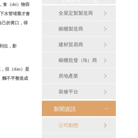
食（shí）物容
全屋定製製造商
是下水管堵塞才會
自己的胃口，得
櫥櫃製造商
建材貿易商
不到位，影
櫥櫃批發（fā）商
，但（dàn）是
房地產業
o）麵不平整造成
裝修平台
新聞資訊
RB-S01手工圓形洗手盆
公司動態