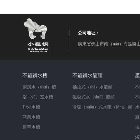
公司地址：
廣東省佛山市南（nán）海區獅
不鏽鋼水槽
不鏽鋼水龍頭
產
廚房水（shuǐ）槽
抽拉式（shì）水龍頭
不
浴（yù）室水槽
磁吸式水（shuǐ）龍頭
不
戶外水槽
冷暖（nuǎn）式水龍（lóng）頭
水
商業水槽
廚
房車水槽
垃
浴