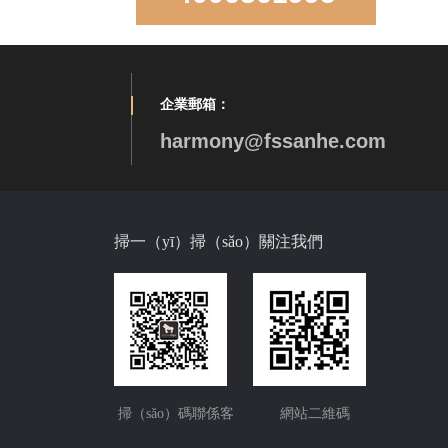
企業郵箱：
harmony@fssanhe.com
LD850D手（shǒu）工直角雙盆
掃一（yī）掃（sǎo）關注我們
LR-S3319-10手工（gōng）雙角雙盆
掃（sǎo）碼聯係客
網站二維碼