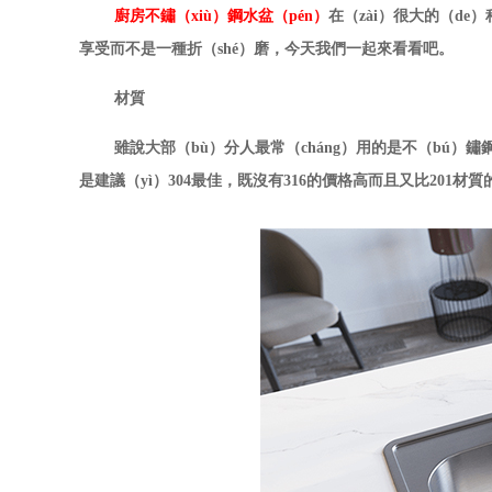
廚房不鏽（xiù）鋼水盆（pén）
在（zài）很大的（d
享受而不是一種折（shé）磨，今天我們一起來看看吧。
材質
雖說大部（bù）分人最常（cháng）用的是不（bú）
是建議（yì）
304最佳，既沒有316的價格高而且又比201材