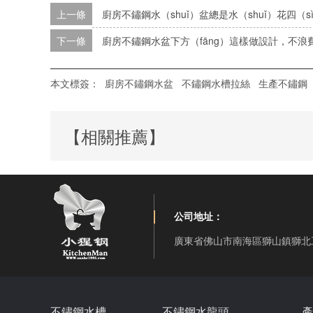
上一條
廚房不鏽鋼水（shuǐ）盆總是水（shuǐ）花四（
下一條
廚房不鏽鋼水盆下方（fāng）這樣做設計，不浪
本文標簽：
廚房不鏽鋼水盆
不鏽鋼水槽拉絲
生產不鏽鋼（
【相關推薦】
公司地址：
廣東省佛山市南海區獅山鎮獅北
不鏽鋼水槽
不鏽鋼水龍頭
產