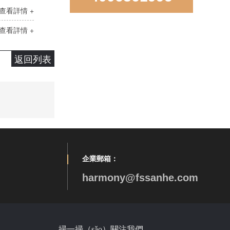
查看詳情 +
查看詳情 +
返回列表
LD850D手（shǒu）工直角雙盆
企業郵箱：
harmony@fssanhe.com
LR-S3319-10手工雙角雙盆（pén）
掃一掃（sǎo）關注我們