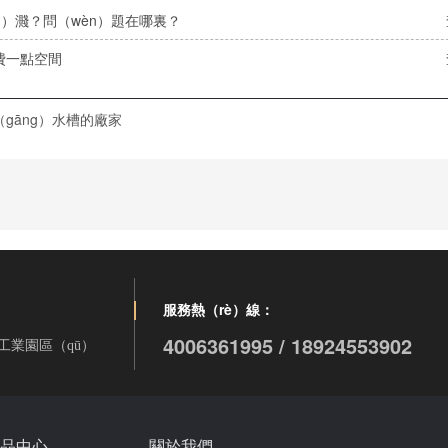
sì）濺？問（wèn）題在哪裏？
費一點空間
gāng）水槽的廠家
服務熱（rè）線：
4006361995 / 18924553902
工業園區（qū）
品中心
關於我們