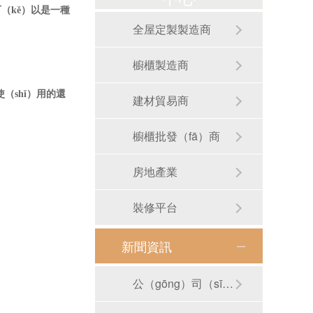
可（kě）以是一種
全屋定製製造商
櫥櫃製造商
（shǐ）用的還
建材貿易商
櫥櫃批發（fā）商
房地產業
裝修平台
新聞資訊
公（gōng）司（sī）動態
RB-S01手工圓形洗手盆