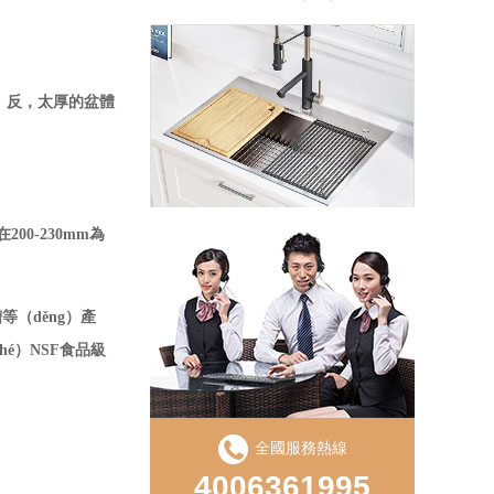
。
g）反，太厚的盆體
LD750S手工直角單盆
在
200-230mm為
（děng）產
é）NSF食品級
全國服務熱線
4006361995
LS850D手工盆直角雙槽