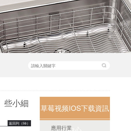
）些小細
草莓视频IOS下载資訊
返回列（liè）
應用行業
中心
表