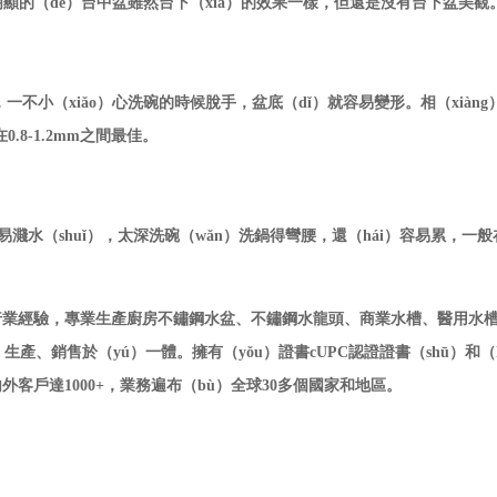
顯的（de）台中盆雖然台下（xià）的效果一樣，但還是沒有台下盆美觀
不小（xiǎo）心洗碗的時候脫手，盆底（dǐ）就容易變形。相（xiàn
在
0.8-1.2mm之間最佳。
易濺水（shuǐ），太深洗碗（wǎn）洗鍋得彎腰，還（hái）容易累，一般
行業經驗，專業生產廚房不鏽鋼水盆、不鏽鋼水龍頭、商業水槽、醫用水槽等
產、銷售於（yú）一體。擁有（yǒu）證書cUPC認證證書（shū）和（h
戶達1000+，業務遍布（bù）全球30多個國家和地區。