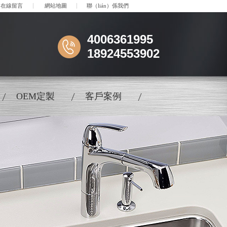
在線留言
網站地圖
聯（lián）係我們
4006361995
18924553902
OEM定製
客戶案例