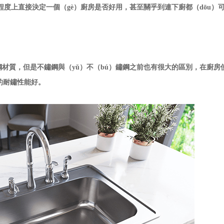
e）程度上直接決定一個（gè）廚房是否好用，甚至關乎到連下廚都（dōu）
鏽鋼材質，但是不鏽鋼與（yǔ）不（bú）鏽鋼之前也有很大的區別，在廚房使
質的耐鏽性能好。