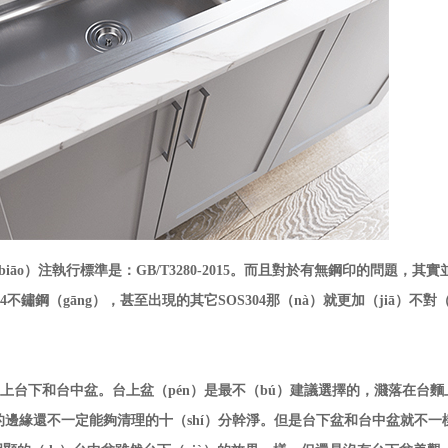
biāo）注執行標準是：
GB/T3280-2015。
而且對於有無鋼印的問題，其實
04不鏽鋼（gāng），甚至出現的其它SOS304那（nà）就更加（jiā）不對（
為台上台下和台中盆。
台上盆（pén）是最不（bú）建議選擇的，濺落在台麵
的邊緣還不一定能夠清理的十（shí）分幹淨
。
但是
台下盆和台中盆就不一