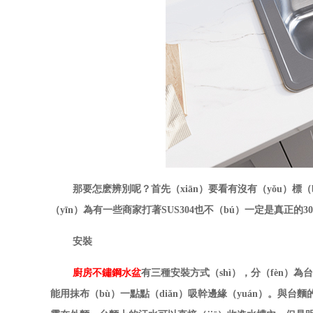
那要怎麽辨別呢
？首先（xiān）要
看有沒有（yǒu）標（
（yīn）為有一些商家打著
SUS304也不（bú）一定是真正的3
安裝
廚房不鏽鋼水盆
有三種安裝方式（shì），分（fèn）
能用抹布（bù）一點點（diǎn）吸幹
邊緣（yuán）。與台麵