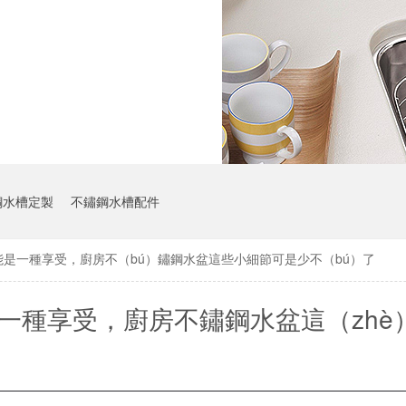
鋼水槽定製
不鏽鋼水槽配件
能是一種享受，廚房不（bú）鏽鋼水盆這些小細節可是少不（bú）了
能是一種享受，廚房不鏽鋼水盆這（zhè
節可是少不了