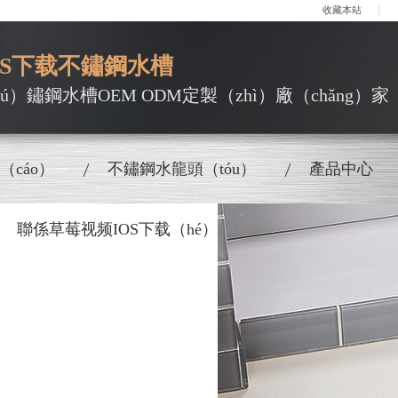
收藏本站
OS下载不鏽鋼水槽
bú）鏽鋼水槽OEM ODM定製（zhì）廠（chǎng）家
（cáo）
不鏽鋼水龍頭（tóu）
產品中心
聯係草莓视频IOS下载（hé）