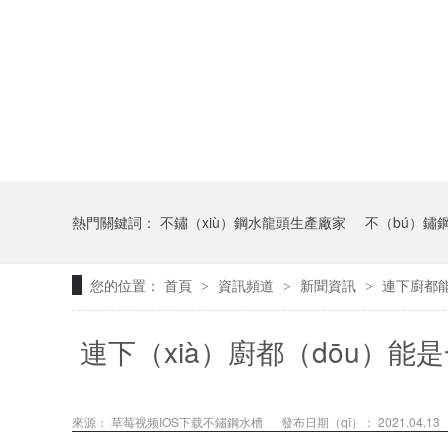
熱門關鍵詞：
不鏽（xiù）鋼水龍頭生產廠家
不（bú）鏽
您的位置：
首頁
資訊頻道
新聞資訊
連下廚都
>
>
>
連下（xià）廚都（dōu）
來源：
草莓视频IOS下载不鏽鋼水槽
發布日期（qī）： 2021.04.13