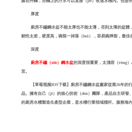
露在外麵，台麵上的汙水可以直接（jiē）收進水槽內
。但是明
厚度
廚房不鏽鋼水盆不能太厚也不能太薄，否則太薄的盆體，一
韌性太差，硬度高，碗筷一掉落（luò），容易碗摔裂，最佳
深度
廚房不鏽（xiù）鋼水盆
的深度很重要，太淺容（róng）
宜。
【草莓视频IOS下载】廚房不鏽鋼水盆廠家
從業
26年的
品。擁有自己（jǐ）的核心技術（shù）團隊，產品自主研發、生
的廚房水槽製造生產型企業，是水槽行業領域標杆。服務海內外客