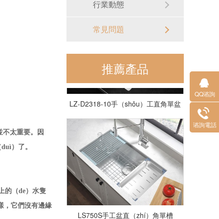
行業動態
常見問題
推薦產品
QQ谘詢
LZ-D2318-10手（shǒu）工直角單盆
谘詢電話
並不太重要。因
duì）了。
上的（de）水隻
樣，它們沒有邊緣
LS750S手工盆直（zhí）角單槽