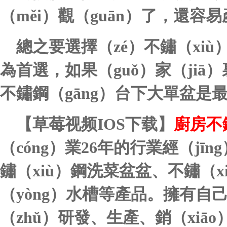
（měi）觀（guān）了，還容
總之要選擇（zé）不鏽（xiù
為首選，如果（guǒ）家（jiā
不鏽鋼（gāng）台下大單盆是最
【草莓视频IOS下载】
廚房不
（cóng）業
26年的行業經（jīn
鏽（xiù）鋼洗菜盆盆、不鏽（
（yòng）水槽等產品。擁有自
（zhǔ）研發、生產、銷（xiā