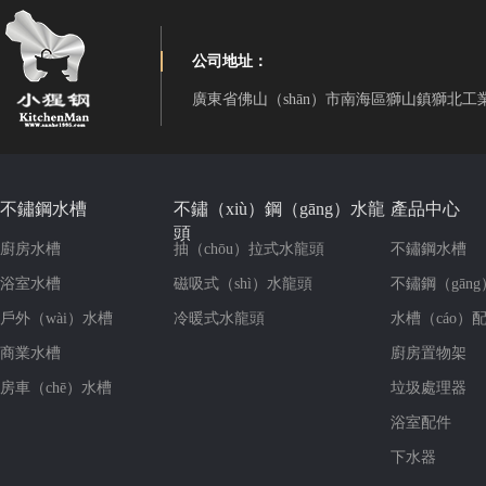
公司地址：
廣東省佛山（shān）市南海區獅山鎮獅北工
不鏽鋼水槽
不鏽（xiù）鋼（gāng）水龍
產品中心
頭
廚房水槽
抽（chōu）拉式水龍頭
不鏽鋼水槽
浴室水槽
磁吸式（shì）水龍頭
不鏽鋼（gān
戶外（wài）水槽
冷暖式水龍頭
水槽（cáo）
商業水槽
廚房置物架
房車（chē）水槽
垃圾處理器
浴室配件
下水器