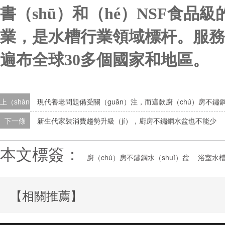
書（shū）和（hé）NSF食品
業，是水槽行業領域標杆。服務海
遍布全球30多個國家和地區。
上（shàng）一條
現代養老問題備受關（guān）注，而這款廚（chú）房不鏽鋼
下一條
新生代家裝消費趨勢升級（jí），廚房不鏽鋼水盆也不能少
本文標簽：
廚（chú）房不鏽鋼水（shuǐ）盆
浴室水槽
【相關推薦】