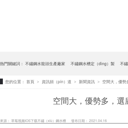
熱門關鍵詞：
不鏽鋼水龍頭生產廠家
不鏽鋼水槽定（dìng）製
不鏽
您的位置：
首頁
資訊頻（pín）道
新聞資訊
空間大，優勢
>
>
>
空間大，優勢多，選
來源：
草莓视频IOS下载不鏽（xiù）鋼水槽
發布日期： 2021.04.16