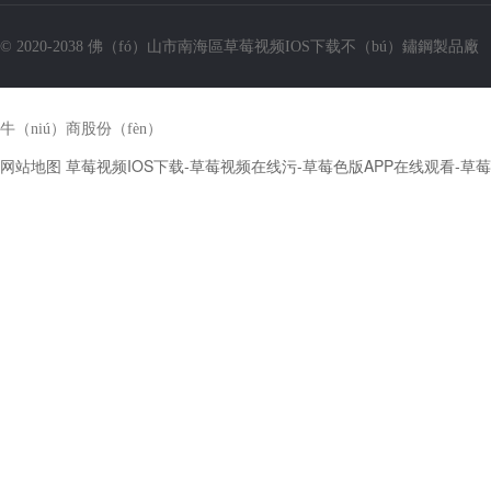
© 2020-2038 佛（fó）山市南海區草莓视频IOS下载不（bú）鏽鋼製品廠
牛（niú）商股份（fèn）
网站地图
草莓视频IOS下载-草莓视频在线污-草莓色版APP在线观看-