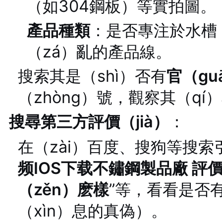
（如304鋼板）等實拍圖。
產品種類
：是否專注於水槽（
（zá）亂的產品線。
搜索其是（shì）否有
官（gu
（zhòng）號，觀察其（qí
搜尋第三方評價（jià）
：
在（zài）百度、搜狗等搜索
频IOS下载不鏽鋼製品廠 評
（zěn）麽樣
”等，看看是否
（xìn）息的真偽）。