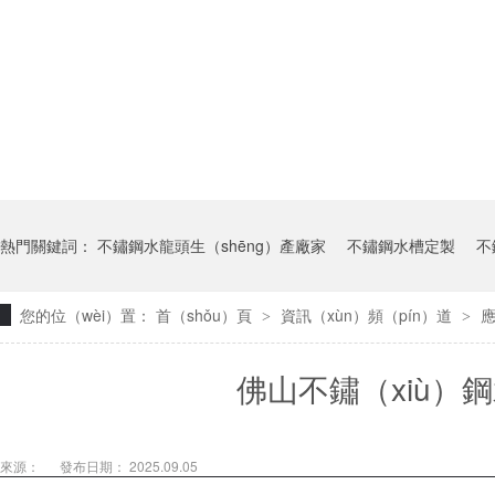
熱門關鍵詞：
不鏽鋼水龍頭生（shēng）產廠家
不鏽鋼水槽定製
不
您的位（wèi）置：
首（shǒu）頁
資訊（xùn）頻（pín）道
應
>
>
佛山不鏽（xiù）
來源：
發布日期： 2025.09.05