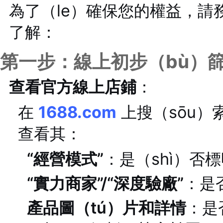
為了（le）確保您的權益，請
了解：
第一步：線上初步（bù）
查看官方線上店鋪
：
在
1688.com
上搜（sōu）
查看其：
“經營模式”
：是（shì）否標
“實力商家”/“深度驗廠”
：是
產品圖（tú）片和詳情
：是