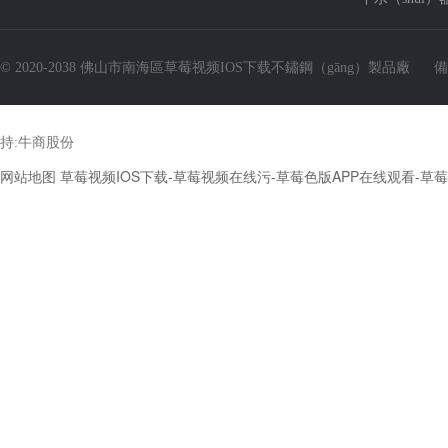
© 2020-2038 佛山市南海區草莓视频IOS下载不鏽鋼（gāng）製品廠
備
持:
牛商股份
网站地图
草莓视频IOS下载-草莓视频在线污-草莓色版APP在线观看-