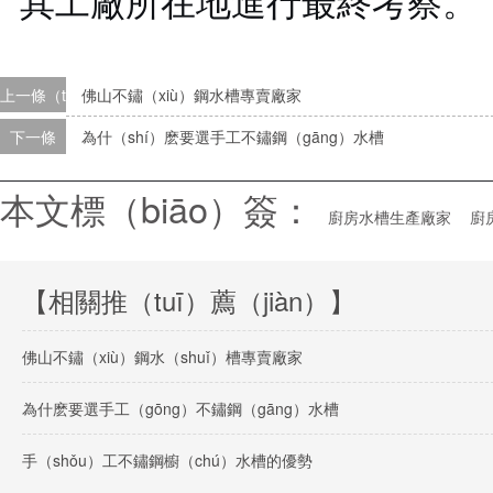
其工廠所在地進行最終考察。
上一條（tiáo）
佛山不鏽（xiù）鋼水槽專賣廠家
下一條
為什（shí）麽要選手工不鏽鋼（gāng）水槽
本文標（biāo）簽：
廚房水槽生產廠家
廚
【相關推（tuī）薦（jiàn）】
佛山不鏽（xiù）鋼水（shuǐ）槽專賣廠家
為什麽要選手工（gōng）不鏽鋼（gāng）水槽
手（shǒu）工不鏽鋼櫥（chú）水槽的優勢