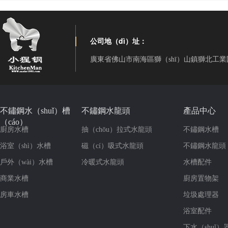
公司地（dì）址：
廣東省佛山市南海區獅（shī）山鎮獅北工業
不鏽鋼水（shuǐ）槽
不鏽鋼水龍頭
產品中心
（cáo）
廚房水槽
抽（chōu）拉式水龍頭
不鏽鋼水槽
浴室（shì）水槽
磁（cí）吸式水龍頭
不鏽鋼水龍頭
戶外（wài）水槽
冷暖式水龍頭
水槽配件
商業水槽
廚房置物架
房車水槽
垃圾處理器
浴室配件
下水（shuǐ）