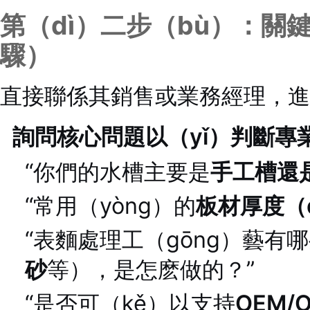
第（dì）二步（bù）：關
驟）
直接聯係其銷售或業務經理，進行
詢問核心問題以（yǐ）判斷專
“你們的水槽主要是
手工槽還
“常用（yòng）的
板材厚度（
“表麵處理工（gōng）藝有
砂
等），是怎麽做的？”
“是否可（kě）以支持
OEM/