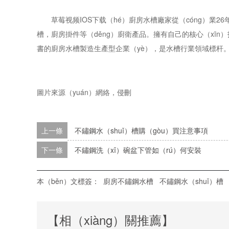
草莓视频IOS下载（hé）廚房水槽廠家從（cóng）業26
槽，廚房掛件等（děng）廚衛產品。擁有自己的核心（xīn）
書的廚房水槽製造生產型企業（yè），是水槽行業領域標杆。服
圖片來源（yuán）網絡，侵刪
上一條
不鏽鋼水（shuǐ）槽購（gòu）買注意事項
下一條
不鏽鋼洗（xǐ）碗盆下管如（rú）何安裝
本（běn）文標簽：
廚房不鏽鋼水槽
不鏽鋼水（shuǐ）槽
【相（xiàng）關推薦】