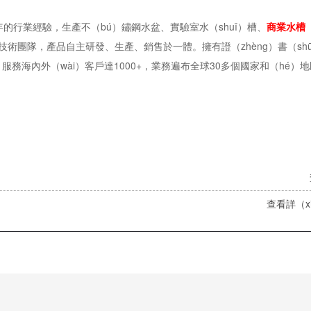
年的行業經驗，生產不（bú）鏽鋼水盆、實驗室水（shuǐ）槽、
商業水槽（
技術團隊，產品自主研發、生產、銷售於一體。擁有證（zhèng）書（shū
務海內外（wài）客戶達1000+，業務遍布全球30多個國家和（hé）
查看詳（xi