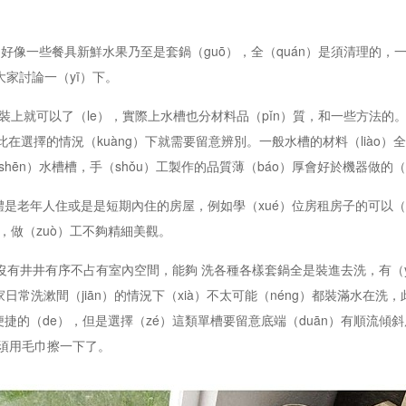
像一些餐具新鮮水果乃至是套鍋（guō），全（quán）是須清理的，
大家討論一（yī）下。
裝上就可以了（le），實際上水槽也分材料品（pǐn）質，和一些方法的
此在選擇的情況（kuàng）下就需要留意辨別。一般水槽的材料（liào）全
hēn）水槽槽，手（shǒu）工製作的品質薄（báo）厚會好於機器做的（
是老年人住或是是短期內住的房屋，例如學（xué）位房租房子的可以（yǐ
薄，做（zuò）工不夠精細美觀。
有井井有序不占有室內空間，能夠 洗各種各樣套鍋全是裝進去洗，有（y
常洗漱間（jiān）的情況下（xià）不太可能（néng）都裝滿水在洗，
便捷的（de），但是選擇（zé）這類單槽要留意底端（duān）有順流傾
就須用毛巾擦一下了。