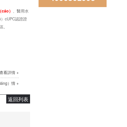
cáo）
、醫用水
）cUPC認證證
地區。
LD850D手工直角雙盆
查看詳情 +
áng）情 +
返回列表