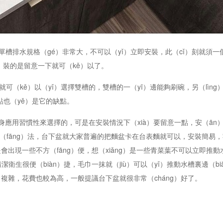
槽排水規格（gé）非常大，不可以（yǐ）立即安裝，此（cǐ）刻就須一
n）裝的是留意一下就可（kě）以了。
（kě）以（yǐ）選擇雙槽的，雙槽的一（yī）邊能夠刷碗，另（lìng
點也（yě）是它的缺點。
身應用習慣性來選擇的，可是在安裝情況下（xià）要留意一點，安（ān
三種方（fāng）法，台下盆就大家普遍的把麵盆卡在台表麵就可以，安裝簡易，
是會出現一些不方（fāng）便，想（xiǎng）是一些青菜葉不可以立即推
衛生很便（biàn）捷，毛巾一抹就（jiù）可以（yǐ）推動水槽裏邊（bi
複雜，花費也較為高，一般提議台下盆就很非常（cháng）好了。