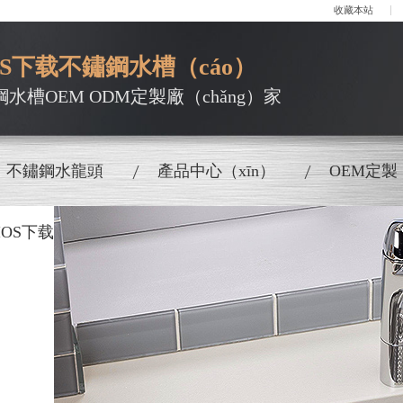
收藏本站
S下载不鏽鋼水槽（cáo）
鋼水槽OEM ODM定製廠（chǎng）家
不鏽鋼水龍頭
產品中心（xīn）
OEM定製
OS下载