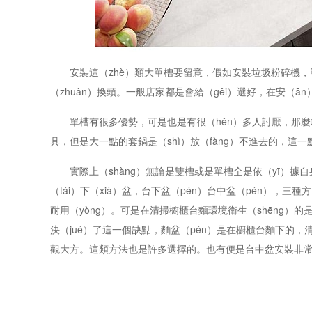
安裝這（zhè）類大單槽要留意，假如安裝垃圾粉碎機，單
（zhuǎn）換頭。一般店家都是會給（gěi）選好，在安（ā
單槽有很多優勢，可是也是有很（hěn）多人討厭，那麼就可
具，但是大一點的套鍋是（shì）放（fàng）不進去的，這一
實際上（shàng）無論是雙槽或是單槽全是依（yī）據自
（tái）下（xià）盆，台下盆（pén）台中盆（pén），
耐用（yòng）。可是在清掃櫥櫃台麵環境衛生（shēng）的
決（jué）了這一個缺點，麵盆（pén）是在櫥櫃台麵下的，清潔
觀大方。這類方法也是許多選擇的。也有便是台中盆安裝非常