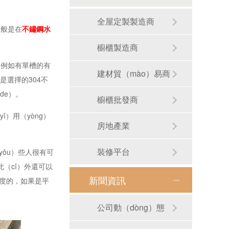
全屋定製製造商
一般是在
不鏽鋼水
櫥櫃製造商
。例如有單槽的有
建材貿（mào）易商
是選擇的304不
de）。
櫥櫃批發商
）用（yòng）
房地產業
裝修平台
ǒu）些人很有可
此（cǐ）外還可以
新聞資訊
斜度的，如果是平
公司動（dòng）態
RB-S01手工圓形洗手盆（pén）