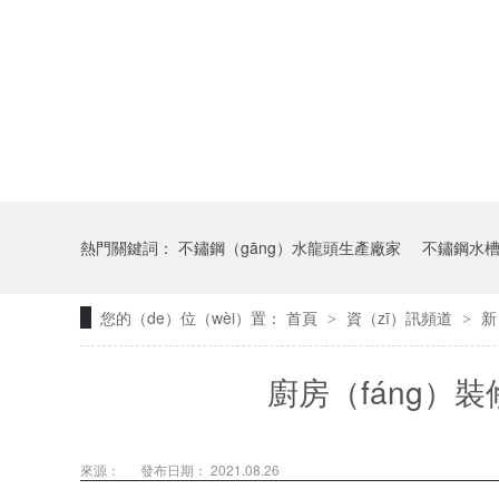
熱門關鍵詞：
不鏽鋼（gāng）水龍頭生產廠家
不鏽鋼水
您的（de）位（wèi）置：
首頁
資（zī）訊頻道
新
>
>
廚房（fáng）
來源：
發布日期： 2021.08.26