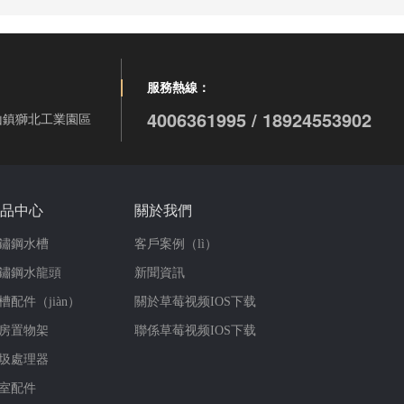
服務熱線：
4006361995 / 18924553902
山鎮獅北工業園區
品中心
關於我們
鏽鋼水槽
客戶案例（lì）
鏽鋼水龍頭
新聞資訊
槽配件（jiàn）
關於草莓视频IOS下载
房置物架
聯係草莓视频IOS下载
圾處理器
室配件