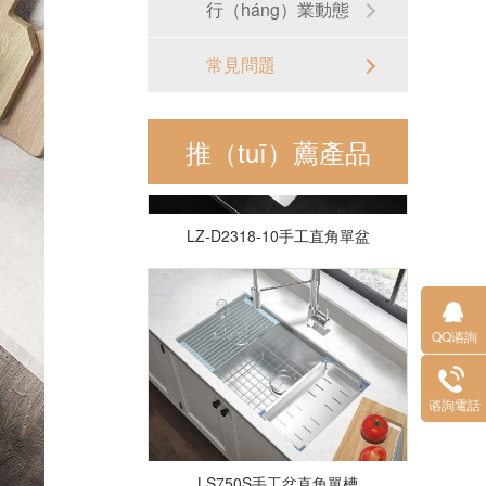
行（háng）業動態
常見問題
推（tuī）薦產品
LZ-D2318-10手工直角單盆
QQ谘詢
谘詢電話
LS750S手工盆直角單槽