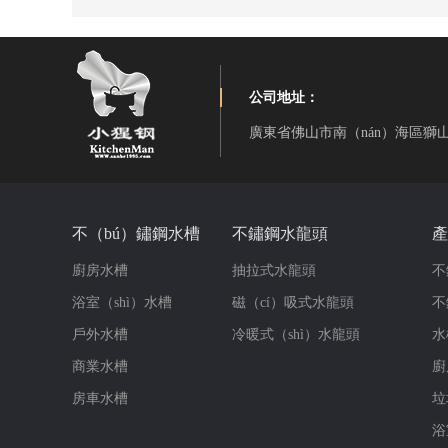
公司地址：
廣東省佛山市南（nán）海區獅
不（bú）鏽鋼水槽
不鏽鋼水龍頭
產
廚房水槽
抽拉式水龍頭
不
浴室（shì）水槽
磁（cí）吸式水龍頭
不
戶外水槽
冷暖式（shì）水龍頭
水
商業水槽
廚
房車水槽
垃
浴