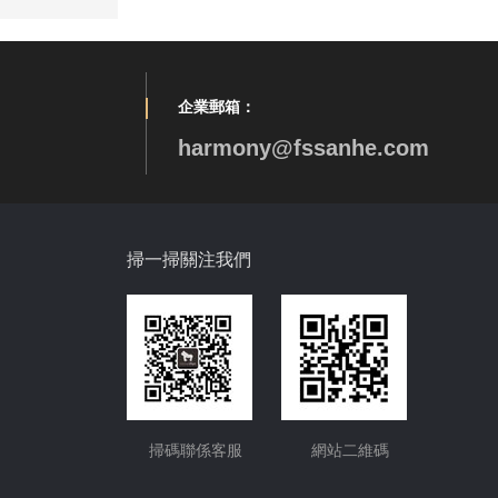
LR-S3319-10手工雙角雙盆
企業郵箱：
harmony@fssanhe.com
LZ-D3322-10-Q手工直角裙邊（biān）盆
掃一掃關注我們
掃碼聯係客服
網站二維碼