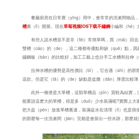
餐廳廚房在日常應（yīng）用中，會常常的洗漱間物品，好
槽
裏（lǐ）開展。現在
草莓视频IOS下载不鏽鋼
小編和（hé）
有些人說水槽並不是非（fēi）常簡單嗎，買（mǎi）回去
雙槽（cáo）的（de），這二種都有優點和缺（quē）點，因
鏽鋼板（bǎn）的比較好，加工工藝上也分手工水槽和拉伸（s
拉伸水槽的優勢是高性價比（bǐ），它合適（shì）的群體
這款。但是它（tā）的（de）缺點是盆膽（dǎn）厚度比較
此外一種便是大單槽，這類單槽品（pǐn）質較為結實，沒
能要說這麽大的單槽，得是多（duō）少水裝滿呢?實際上大家日
把大盆（pén）放進單槽裏邊，裝滿盆水在清理（lǐ）也是很
的那麼每一次洗漱間（jiān）完都是會留出一些水跡，那麽