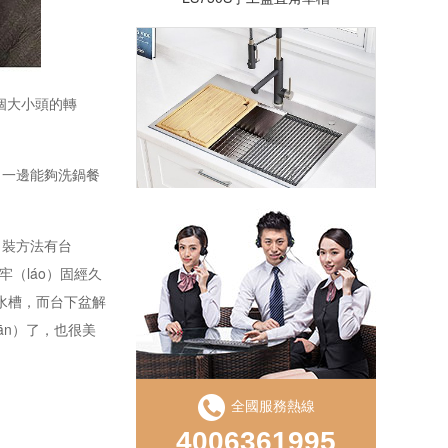
個大小頭的轉
）一邊能夠洗鍋餐
LD750S手工直角單盆
）裝方法有台
牢（láo）固經久
動水槽，而台下盆解
ān）了，也很美
全國服務熱線
4006361995
LS850D手工盆直角雙槽