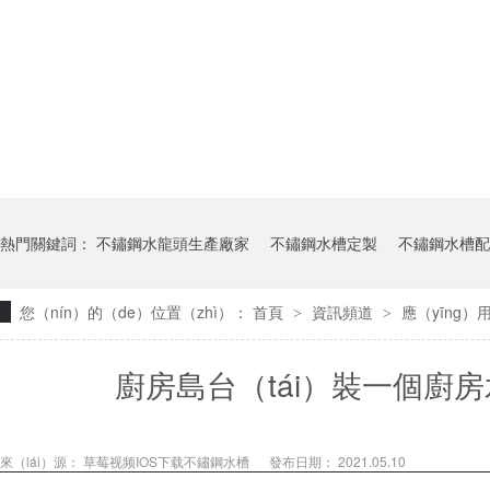
熱門關鍵詞：
不鏽鋼水龍頭生產廠家
不鏽鋼水槽定製
不鏽鋼水槽配
您（nín）的（de）位置（zhì）：
首頁
資訊頻道
應（yīng）
>
>
廚房島台（tái）裝一個廚房
來（lái）源：
草莓视频IOS下载不鏽鋼水槽
發布日期： 2021.05.10