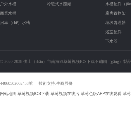
戶外水槽
冷暖式水龍頭
水槽配件（jià
商業水槽
廚房置物架
房車（chē）水槽
垃圾處理器
浴室配件
下水器
© 2020-2038 佛山（shān）市南海區草莓视频IOS下载不鏽鋼（gāng）製
44060502002458號
技術支持:
牛商股份
网站地图
草莓视频IOS下载-草莓视频在线污-草莓色版APP在线观看-