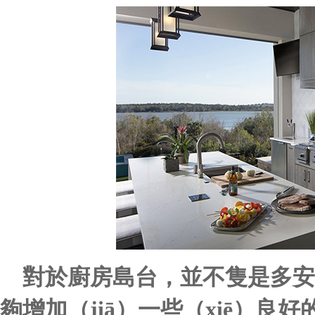
對於廚房島台，並不隻是多安
夠增加（jiā）一些（xiē）良