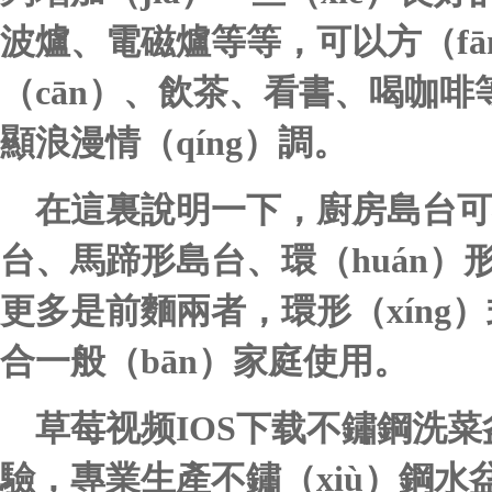
波爐、電磁爐等等，可以方（fā
（cān）、飲茶、看書、喝咖
顯浪漫情（qíng）調。
在這裏說明一下，廚房島台可
台、馬蹄形島台、環（huán
更多是前麵兩者，環形（xíng
合一般（bān）家庭使用。
草莓视频IOS下载不鏽鋼洗菜
驗，專業生產不鏽（xiù）鋼水