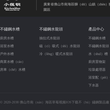
廣東省佛山市南海區獅（shī）山鎮（zhèn
園區
不鏽鋼水槽
不鏽鋼水龍頭
產品中心
廚房水槽
抽拉式水龍頭
不鏽鋼水槽
浴室水槽
磁（cí）吸式（shì）水龍頭
不鏽鋼水龍頭
戶外水槽
冷（lěng）暖式水龍頭
水（shuǐ）槽
商業水槽（cáo）
廚房置物架
房車（chē）水槽
垃圾處理器
浴室配（pèi
下水器
© 2020-2038 佛山市南（nán）海區草莓视频IOS下载不（bú）鏽鋼製品