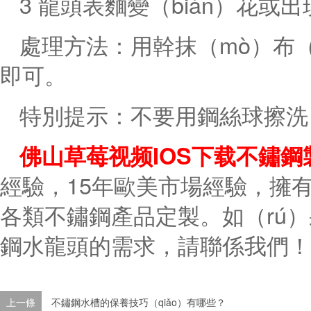
3 龍頭表麵變（biàn）花或
處理方法：用幹抹（mò）布
即可。
特別提示：不要用鋼絲球擦洗（
佛山草莓视频IOS下载不鏽鋼
經驗，15年歐美市場經驗，擁有北
各類不鏽鋼產品定製。如（rú）
鋼水龍頭的需求，請聯係我們！
上一條
不鏽鋼水槽的保養技巧（qiǎo）有哪些？