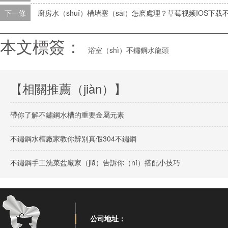
下一條
廚房水（shuǐ）槽堵塞（sāi）怎麽處理？草莓视频IOS下载
本文標簽：
浴室（shì）不鏽鋼水龍頭
【相關推薦（jiàn）】
帶你了解不鏽鋼水槽的重要金屬元素
不鏽鋼水槽廠家教你辨別真假304不鏽鋼
不鏽鋼手工洗菜盆廠家（jiā）告訴你（nǐ）搭配小技巧
公司地址：