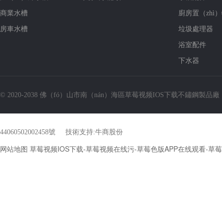
商業水槽
廚房置（zhì
房車水槽
垃圾處理器
浴室配件
下水器
© 2020-2038 佛（fó）山市南（nán）海區草莓视频IOS下载不鏽鋼製品廠
44060502002458號
技術支持:
牛商股份
网站地图
草莓视频IOS下载-草莓视频在线污-草莓色版APP在线观看-