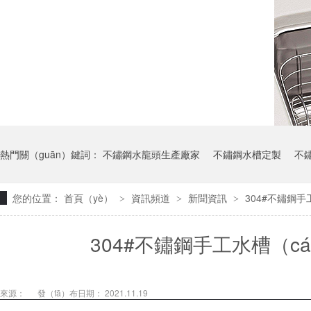
熱門關（guān）鍵詞：
不鏽鋼水龍頭生產廠家
不鏽鋼水槽定製
不
您的位置：
首頁（yè）
資訊頻道
新聞資訊
304#不鏽鋼
>
>
>
304#不鏽鋼手工水槽（
來源：
發（fā）布日期： 2021.11.19