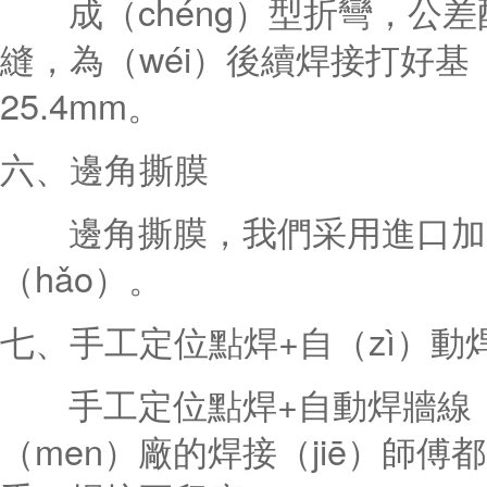
成（chéng）型折彎，公差配
縫，為（wéi）後續焊接打好基（
25.4mm。
六、邊角撕膜
邊角撕膜，我們采用進口加厚激
（hǎo）。
七、手工定位點焊+自（zì）動
手工定位點焊+自動焊牆線，
（men）廠的焊接（jiē）師傅