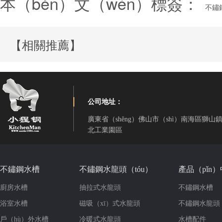
本（běn）文（wén）標簽：
不鏽
【相關推薦】
公司地址：
廣東省（shěng）佛山市（shì）南海區獅山鎮
北工業園區
不鏽鋼水槽
不鏽鋼水龍頭（tóu）
產品（pǐn
廚房水槽
抽拉式水龍頭
不鏽鋼水槽
浴室水槽
磁吸（xī）式水龍頭
不鏽鋼水龍頭
戶（hù）外水槽
冷暖式水龍頭
水槽配件