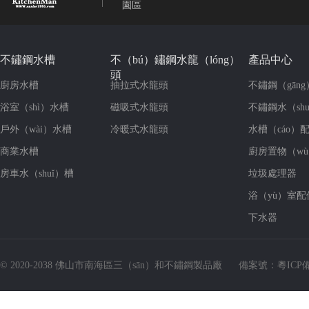
園區
不鏽鋼水槽
不（bú）鏽鋼水龍（lóng）
產品中心
頭
廚房水槽
抽拉式水龍頭
不鏽鋼（gān
浴室（shì）水槽
磁吸式水龍頭
不鏽鋼水（sh
戶外（wài）水槽
冷暖式水龍頭
水槽（cáo）
商業水槽
廚房置物（w
房車水（shuǐ）槽
垃圾處理器
浴（yù）室配
下水器
© 2020-2038 佛山市南海區三（sān）和不鏽鋼製品廠
備案號：
粵ICP備