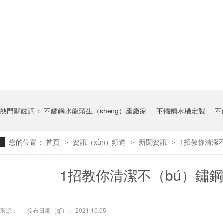
熱門關鍵詞：
不鏽鋼水龍頭生（shēng）產廠家
不鏽鋼水槽定製
不
您的位置：
首頁
資訊（xùn）頻道
新聞資訊
1招教你清潔不
>
>
>
1招教你清潔不（bú）鏽鋼
來源：
發布日期（qī）： 2021.10.05