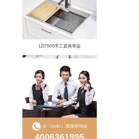
LD750S手工直角單盆
LS850D手工盆直角雙槽（cáo）
全（quán）國服務熱線
4006361995