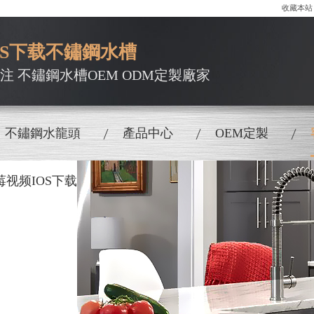
收藏本站
OS下载不鏽鋼水槽
）專注 不鏽鋼水槽OEM ODM定製廠家
不鏽鋼水龍頭
產品中心
OEM定製
莓视频IOS下载