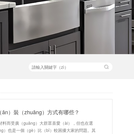
ān）裝（zhuāng）方式有哪些？
材料而受廣（guǎng）大群眾喜愛（ài），但也在選
āng）也是一個（gè）比（bǐ）較困擾大家的問題。其