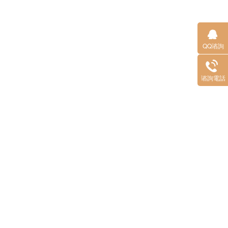
QQ谘詢
谘詢電話
（huà）