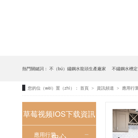
熱門關鍵詞：
不（bú）鏽鋼水龍頭生產廠家
不鏽鋼水槽定（
您的位（wèi）置（zhì）：
首頁
資訊頻道
應用行
>
>
草莓视频IOS下载資訊
應用行業
中心