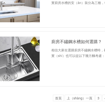
實廚房水槽的安（ān）裝分為三種，
分析不鏽鋼水槽（cáo）的（de）安
廚房不鏽鋼水槽如何選購？
相信大家在選購廚房不鏽鋼水槽時，都會
實（shí）也可以從以下幾方麵考慮
首頁
上（shàng）一頁
3