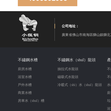
公司地址：
廣東省佛山市南海區獅山鎮獅北
LD850D手工直角雙盆
不鏽鋼水槽
不鏽鋼水（shuǐ）龍頭
產
廚房水槽
抽拉式水龍頭
不
浴室水槽
磁吸式水龍頭
不
戶外水槽
冷暖式（shì）水（shuǐ）龍頭
水
LR-S3319-10手（shǒu）工雙角雙（shuāng）盆（pén）
商業水槽
廚
房車水（shuǐ）槽
垃
浴