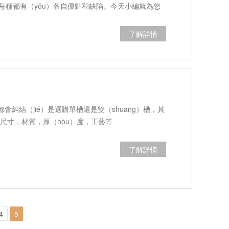
每種都有（yǒu）各自優點和缺陷。今天小編就為您
裝方法吧！
了解詳情
糾結（jié）是選購單槽還是雙（shuāng）槽，其
：尺寸，材質，厚（hòu）度，工藝等
了解詳情
4
5