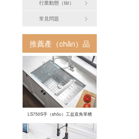
行業動態（tài）
常見問題
LZ-D2318-10手工直角單盆
推薦產（chǎn）品
LS750S手（shǒu）工盆直角單槽