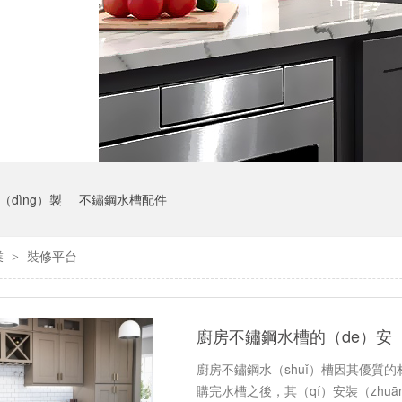
dìng）製
不鏽鋼水槽配件
業
裝修平台
>
廚房不鏽鋼水槽的（de）安（
廚房不鏽鋼水（shuǐ）槽因其優質的
購完水槽之後，其（qí）安裝（zhu