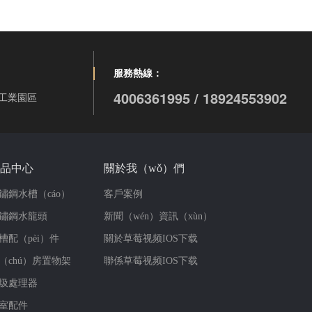
服務熱線：
4006361995 / 18924553902
工業園區
品中心
關於我（wǒ）們
鏽鋼水槽（cáo）
客戶案例
鏽鋼水龍頭
新聞（wén）資訊（xùn）
槽配（pèi）件
關於草莓视频IOS下载
（chú）房置物架
聯係草莓视频IOS下载
圾處理器
室配件