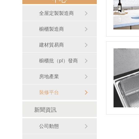
全屋定製製造商
櫥櫃製造商
建材貿易商
櫥櫃批（pī）發商
房地產業
裝修平台
新聞資訊
RB-S01手工圓形洗手盆
公司動態