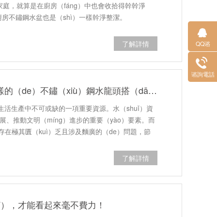
家庭，就算是在廚房（fáng）中也會收拾得幹幹淨
廚房不鏽鋼水盆也是（shì）一樣幹淨整潔。
了解詳情
QQ谘
（zī）詢
谘詢電話
99％的（de）人不知道，這樣的（de）不鏽（xiù）鋼水龍頭搭（dā）配（pèi）不鏽鋼水盆更節水！
活生產中不可或缺的一項重要資源。水（shuǐ）資
發展、推動文明（míng）進步的重要（yào）要素。而
源存在極其匱（kuì）乏且涉及麵廣的（de）問題，節
…
了解詳情
ǐ），才能看起來毫不費力！