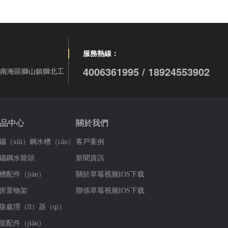
服務熱線：
4006361995 / 18924553902
）市南海區獅山鎮獅北工
品中心
關於我們
鏽（xiù）鋼水槽（cáo）
客戶案例
鏽鋼水龍頭
新聞資訊
槽配件（jiàn）
關於草莓视频IOS下载
房置物架
聯係草莓视频IOS下载
圾處理（lǐ）器（qì）
室配件（jiàn）