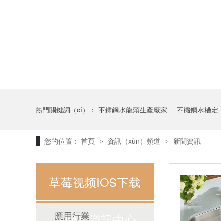
熱門關鍵詞（cí）：
不鏽鋼水龍頭生產廠家
不鏽鋼水槽定（
您的位置：
首頁
資訊（xùn）頻道
新聞資訊
>
>
草莓视频IOS下载
應用行業
（hé）資訊中心