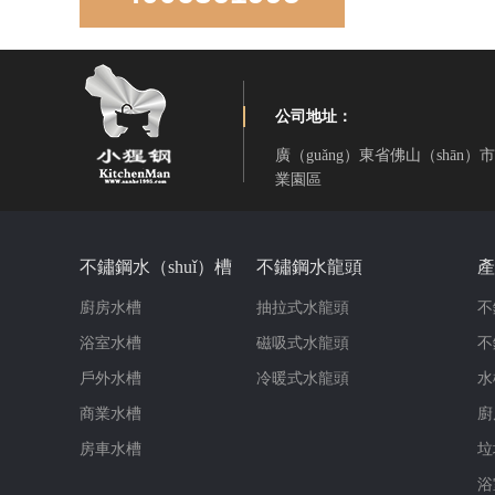
公司地址：
廣（guǎng）東省佛山（shān
業園區
LD850D手工直角雙盆
不鏽鋼水（shuǐ）槽
不鏽鋼水龍頭
產
廚房水槽
抽拉式水龍頭
不
浴室水槽
磁吸式水龍頭
不
戶外水槽
冷暖式水龍頭
水
商業水槽
廚
房車水槽
垃
LR-S3319-10手工雙角雙（shuāng）盆
浴