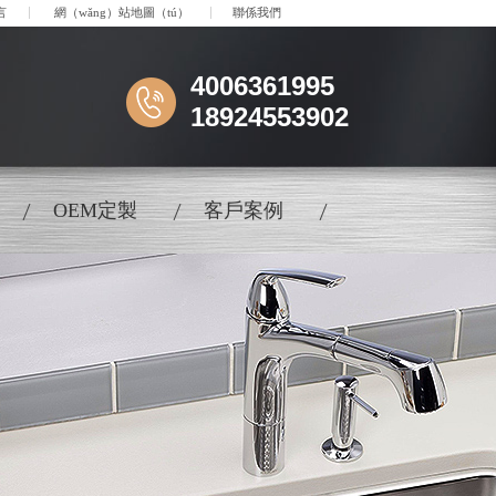
言
網（wǎng）站地圖（tú）
聯係我們
4006361995
18924553902
OEM定製
客戶案例