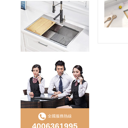
LD750S手工直角單盆
全國服務熱線
LS850D手工（gōng）盆直（zhí）角雙槽
4006361995