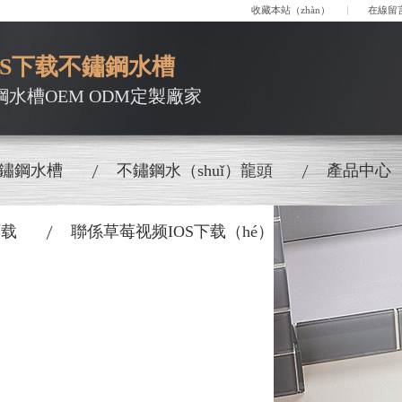
收藏本站（zhàn）
在線留
OS下载不鏽鋼水槽
鋼水槽OEM ODM定製廠家
鏽鋼水槽
不鏽鋼水（shuǐ）龍頭
產品中心
下载
聯係草莓视频IOS下载（hé）