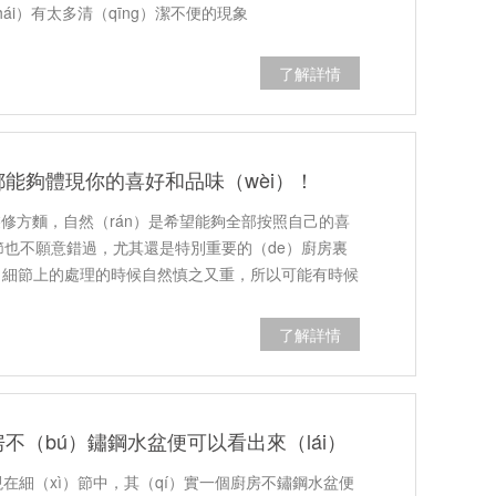
i）有太多清（qīng）潔不便的現象
了解詳情
能夠體現你的喜好和品味（wèi）！
裝修方麵，自然（rán）是希望能夠全部按照自己的喜
細節也不願意錯過，尤其還是特別重要的（de）廚房裏
zài）細節上的處理的時候自然慎之又重，所以可能有時候
了解詳情
不（bú）鏽鋼水盆便可以看出來（lái）
現在細（xì）節中，其（qí）實一個廚房不鏽鋼水盆便