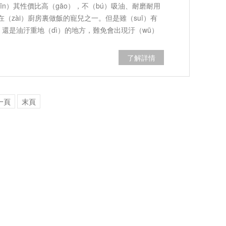
yīn）其性價比高（gāo），不（bú）吸油、耐磨耐用
（zài）廚房裏做飯的寵兒之一。但是雖（suī）有
，還是油汙重地（dì）的地方，難免會出現汙（wū）
ǎo）。
了解詳情
一頁
末頁