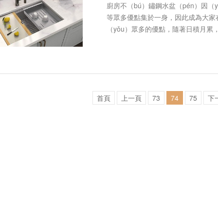
廚房不（bú）鏽鋼水盆（pén）因（
等眾多優點集於一身，因此成為大家在
（yǒu）眾多的優點，隨著日積月累
垢沉積、藏汙，在清理時讓人苦惱（n
首頁
上一頁
73
74
75
下