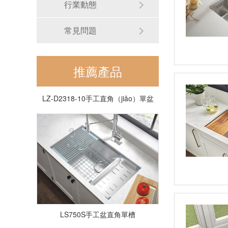
行業動態
常見問題
推薦產品
LZ-D2318-10手工直角（jiǎo）單盆
LS750S手工盆直角單槽