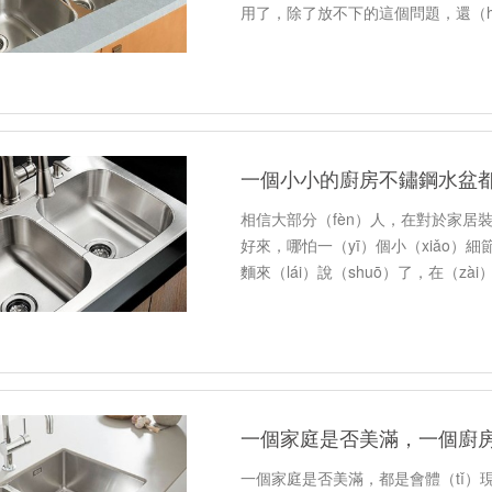
用了，除了放不下的這個問題，還（há
一個小小的廚房不鏽鋼水盆都
相信大部分（fèn）人，在對於家居
好來，哪怕一（yī）個小（xiǎo）
麵來（lái）說（shuō）了，在（
自己都沒有意識到就連…
一個家庭是否美滿，一個廚房
一個家庭是否美滿，都是會體（tǐ）