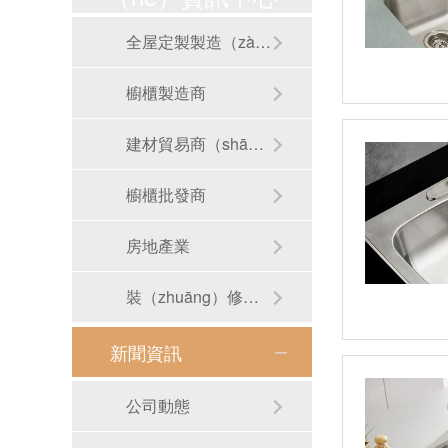
全屋定製製造（zào）商
櫥櫃製造商
建材貿易商（shāng）
櫥櫃批發商
房地產業
裝（zhuāng）修平台
新聞資訊
RB-S01手工圓（yuán）形洗手盆
公司動態