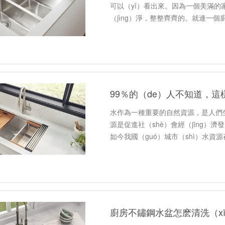
可以（yǐ）看出來。因為一個美滿的
（jìng）淨，整整齊齊的。就連一個
水作為一種重要的自然資源，是人們生
源是促進社（shè）會經（jīng）濟
如今我國（guó）城市（shì）水資
約用水成為重中之重的補救措施。而
廚房不鏽鋼水盆怎麽清洗（x