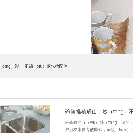
dìng）製
不鏽（xiù）鋼水槽配件
麻雀雖小五（wǔ）髒（zāng）俱
戚朋友來做客的時候，碗筷（kuài）