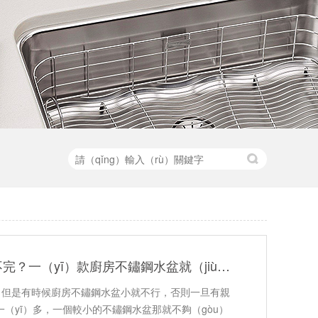
碗筷堆積成山，放（fàng）不完？一（yī）款廚房不鏽鋼水盆就（jiù）可以幫你！
全，但是有時候廚房不鏽鋼水盆小就不行，否則一旦有親
一（yī）多，一個較小的不鏽鋼水盆那就不夠（gòu）