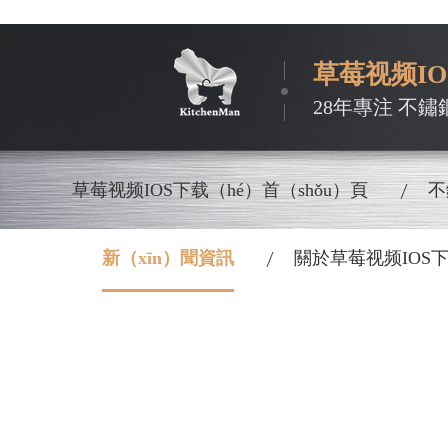
草莓视频I
28年專注 不鏽
草莓视频IOS下载（hé）首（shǒu）頁
不
新（xīn）聞資訊
關於草莓视频IOS