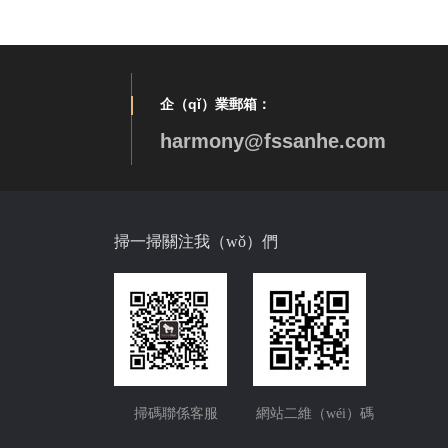
企（qǐ）業郵箱：
harmony@fssanhe.com
掃一掃關注我（wǒ）們
掃碼聯係客服
網站二維（wéi）碼