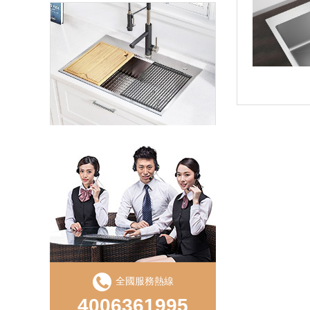
LD750S手工直角單盆（pén）
全國服務熱線
LS850D手工盆直角雙槽
4006361995