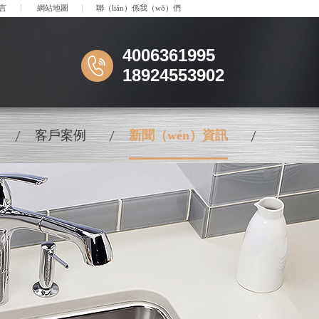
言
網站地圖
聯（lián）係我（wǒ）們
4006361995
18924553902
客戶案例
新聞（wén）資訊