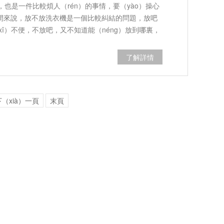
也是一件比較煩人（rén）的事情，要（yào）操心
衛生間來說，放不放洗衣機是一個比較糾結的問題，放吧
（xǐ）不便，不放吧，又不知道能（néng）放到哪裏，
了解詳情
下（xià）一頁
末頁