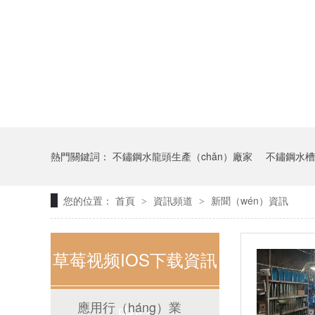
熱門關鍵詞：
不鏽鋼水龍頭生產（chǎn）廠家
不鏽鋼水槽
您的位置：
首頁
資訊頻道
新聞（wén）資訊
>
>
草莓视频IOS下载資訊
應用行（háng）業
中心