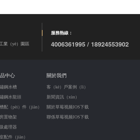
服務熱線：
4006361995 / 18924553902
工業（yè）園區
品中心
關於我們
鏽鋼水槽
客（kè）戶案例（lì）
鏽鋼水龍頭
新聞資訊（xùn）
槽配（pèi）件（jiàn）
關於草莓视频IOS下载
房置物架
聯係草莓视频IOS下载
圾處理器
室配件（jiàn）