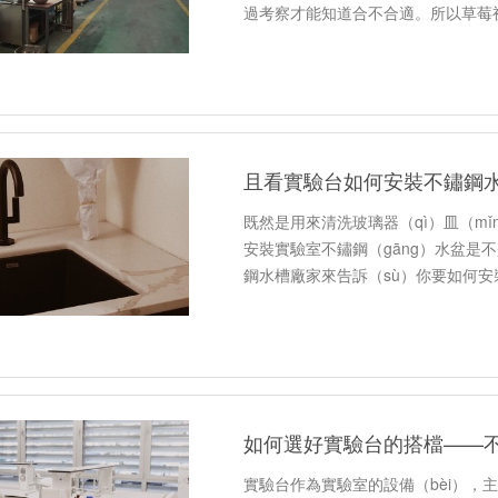
過考察才能知道合不合適。所以草莓视
（yīng）商也是有以下幾點的…
且看實驗台如何安裝不鏽鋼
既然是用來清洗玻璃器（qì）皿（mǐ
安裝實驗室不鏽鋼（gāng）水盆是不
鋼水槽廠家來告訴（sù）你要如何安裝
如何選好實驗台的搭檔——
實驗台作為實驗室的設備（bèi），主