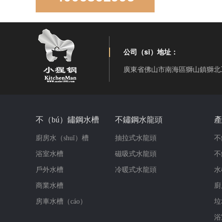
公司（sī）地址：
廣東省佛山市南海區獅山鎮獅北
LD850D手工直角雙盆
不（bú）鏽鋼水槽
不鏽鋼水龍頭
產
廚房水（shuǐ）槽
抽拉式水龍頭
不
浴室水槽
磁吸式水龍頭
不
戶外水槽
冷暖式水龍頭
水
商業水槽
廚
房車水槽（cáo）
垃
LR-S3319-10手工雙角雙盆
浴