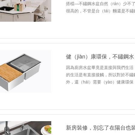
搭檔—不鏽鋼水盆自然（rán）少不
很高的，不管是台（tái）麵還是不
（xìng）、耐熱（rè）性、抗菌性、
健（jiàn）康環保，不鏽鋼水
因為廚房水盆畢竟是直接與我們生活（h
的生活是有直接接觸，所以對於不鏽
外，還（hái）需要（yào）健康
新房裝修，別忘了在陽台也