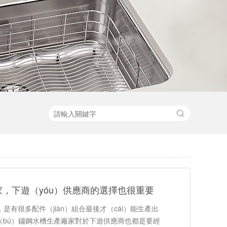
，下遊（yóu）供應商的選擇也很重要
是有很多配件（jiàn）組合最後才（cái）能生產出
（bú）鏽鋼水槽生產廠家對於下遊供應商也都是要經