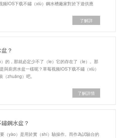
频IOS下载不鏽（xiù）鋼水槽廠家對於下遊供應
了解詳
（xiáng）情
水盆？
n）的，那就必定少不了（le）它的存在了（le）。那
是與廚房水盆一樣呢？草莓视频IOS下载不鏽（xiù）
（zhuāng）吧。
了解詳情
不鏽鋼水盆？
要（yào）是用於實（shí）驗操作。而作為試驗台的