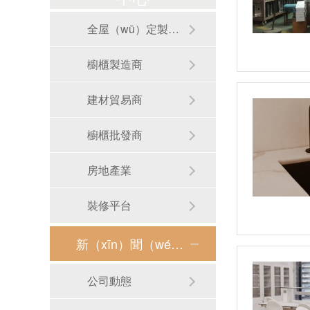
全屋（wū）定製製造商
櫥櫃製造商
建材貿易商
櫥櫃批發商
房地產業
裝修平台
新（xīn）聞（wén）資訊
RB-S01手工圓形洗手盆
公司動態