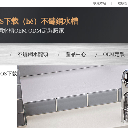
收藏本站
在線留
OS下载（hé）不鏽鋼水槽
鋼水槽OEM ODM定製廠家
槽
不鏽鋼水龍頭
產品中心
OEM定製
OS下载