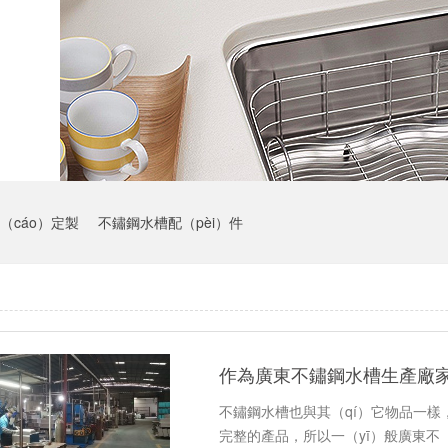
（cáo）定製
不鏽鋼水槽配（pèi）件
作為廣東不鏽鋼水槽生產廠家
不鏽鋼水槽也與其（qí）它物品一樣，
完整的產品，所以一（yī）般廣東不