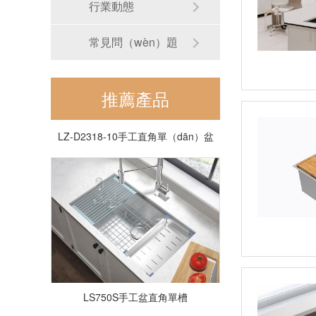
行業動態
常見問（wèn）題
推薦產品
LZ-D2318-10手工直角單（dān）盆
LS750S手工盆直角單槽