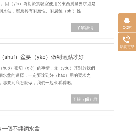
了。因（yīn）為對於實驗室使用的東西質量要求還是
鏽鋼水盆，都應具有耐磨性、耐腐蝕（shí）性
方…
了解詳情
QQ谘
（zī）詢
谘詢電話
（huà）
（shuǐ）盆要（yào）做到這點才好
uó）密切（qiē）的事情，尤（yóu）其對於我們
鋼水盆的選擇，一定要達到好（hǎo）用的要求之
環保，那要到底怎麽做，我們一起來看看吧。
了解（jiě）詳
情
裝一個不鏽鋼水盆