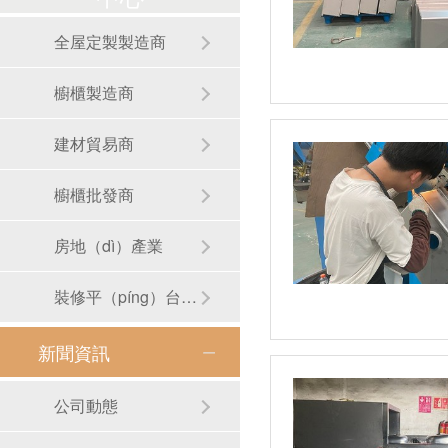
全屋定製製造商
櫥櫃製造商
建材貿易商
櫥櫃批發商
房地（dì）產業
裝修平（píng）台（tái）
新聞資訊
RB-S01手工（gōng）圓形洗手盆
公司動態