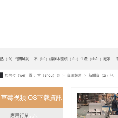
熱（rè）門關鍵詞：
不（bú）鏽鋼水龍頭（tóu）生產（chǎn）廠家
您的位（wèi）置：
首（shǒu）頁
資訊頻道
新聞資（zī）訊
>
>
草莓视频IOS下载資訊
應用行業
中心