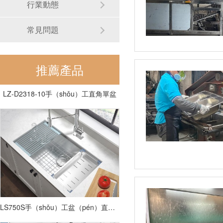
行業動態
常見問題
推薦產品
LZ-D2318-10手（shǒu）工直角單盆
LS750S手（shǒu）工盆（pén）直角單槽