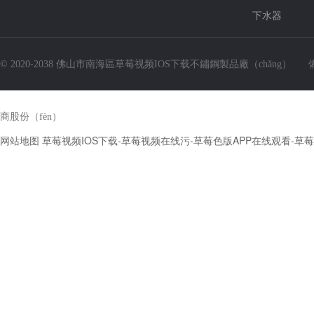
下水器
© 2020-2038 佛山市南海區草莓视频IOS下载不鏽鋼製品廠（chǎng）
商股份（fèn）
网站地图
草莓视频IOS下载-草莓视频在线污-草莓色版APP在线观看-
LZ-D3322-10-Q手工直角裙邊（biān）盆
HM-3322-9不鏽鋼裙邊盆水槽