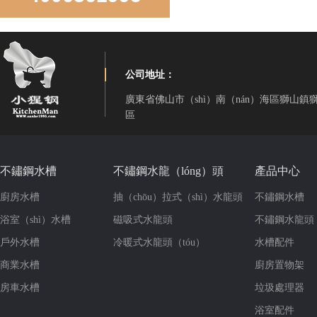
公司地址：
廣東省佛山市（shì）南（nán）海區獅山鎮
區
LD850D手（shǒu）工直角雙盆
不鏽鋼水槽
不鏽鋼水龍（lóng）頭
產品中心
廚房水槽
抽（chōu）拉式（shì）水龍頭
不鏽鋼水槽
浴室（shì）水槽
磁吸式水龍頭
不鏽鋼水龍頭
戶外水槽
冷暖式水龍頭（tóu）
水槽配件
商業水槽
廚房置物架
房車水槽
垃圾處理器
LR-S3319-10手工雙角（jiǎo）雙盆
浴室配件