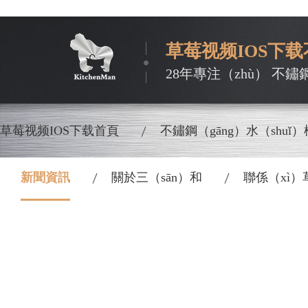
草莓视频IOS下
28年專注（zhù） 不鏽
草莓视频IOS下载首頁
不鏽鋼（gāng）水（shuǐ）
新聞資訊
關於三（sān）和
聯係（xì）