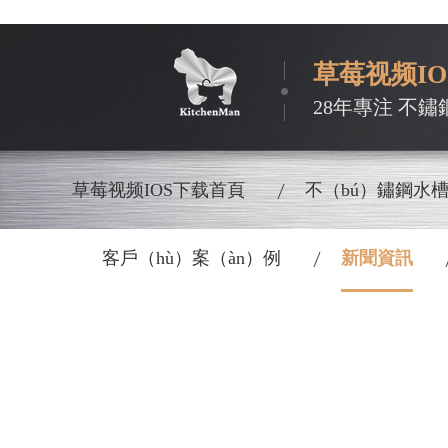
草莓视频I
28年專注 不鏽
草莓视频IOS下载首頁
不（bú）鏽鋼水
客戶（hù）案（àn）例
新聞資訊