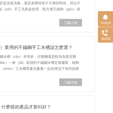
不管是洗菜洗碗，還是會覺得有不方便的時候，所以不
配（pèi）手工洗菜盆使用，既方便又能夠（gòu）保
。
了解詳情
QQ谘詢
谘詢電
（diàn）
ng）業用的不鏽鋼手工水槽該怎麽選？
鏽鋼水槽（cáo）有很多，但裏麵還是較為魚龍混雜
（dào）一家（jiā）靠譜的不鏽鋼水槽定製廠家，能夠
鋼手（shǒu）工水槽質量且數量一定的情況下保持按期
待解決的問題。
了解詳情
，什麽樣的產品才算叫好？