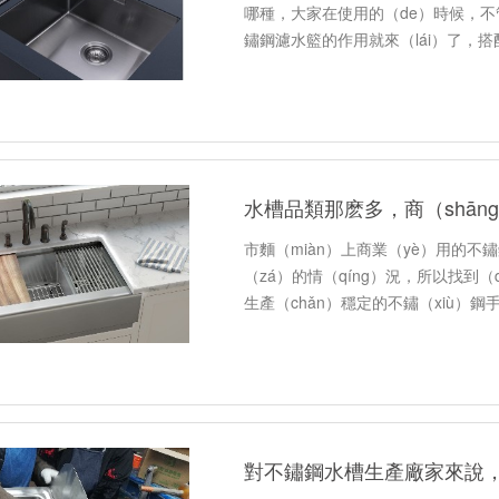
哪種，大家在使用的（de）時候，
鏽鋼濾水籃的作用就來（lái）了，搭
（bǎo）持櫥櫃台麵的幹（gàn）淨
水槽品類那麽多，商（shā
市麵（miàn）上商業（yè）用的不
（zá）的情（qíng）況，所以找到
生產（chǎn）穩定的不鏽（xiù）
交貨（huò），是遠成實業有限公司
對不鏽鋼水槽生產廠家來說