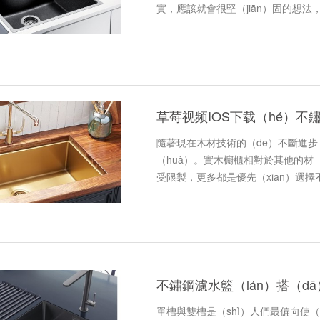
實，應該就會很堅（jiān）固的想
小編來給大家（jiā）…
隨著現在木材技術的（de）不斷進步
（huà）。實木櫥櫃相對於其他的材（
受限製，更多都是優先（xiān）選擇
（cáo）的顏色太過單一，能夠選擇
單槽與雙槽是（shì）人們最偏向使（