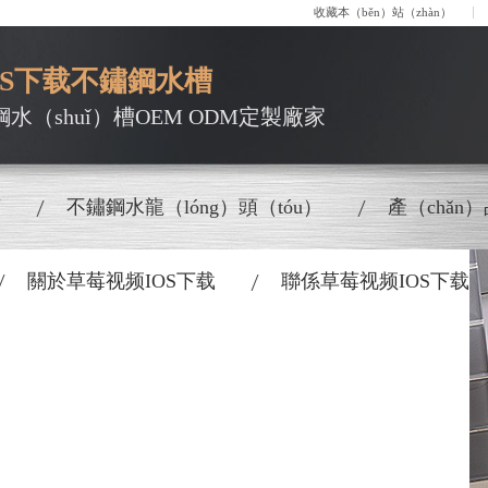
收藏本（běn）站（zhàn）
OS下载不鏽鋼水槽
鋼水（shuǐ）槽OEM ODM定製廠家
槽
不鏽鋼水龍（lóng）頭（tóu）
產（chǎn
關於草莓视频IOS下载
聯係草莓视频IOS下载