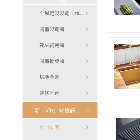
全屋定製製造（zào）商
櫥櫃製造商
建材貿易商
櫥櫃批發商
房地產業
裝修平台
新（xīn）聞資訊
RB-S01手工圓形洗手盆
公司動態