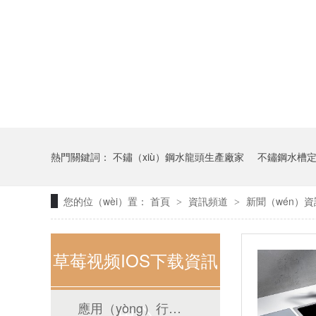
熱門關鍵詞：
不鏽（xiù）鋼水龍頭生產廠家
不鏽鋼水槽
您的位（wèi）置：
首頁
資訊頻道
新聞（wén）
>
>
草莓视频IOS下载資訊
應用（yòng）行（háng）業
中心