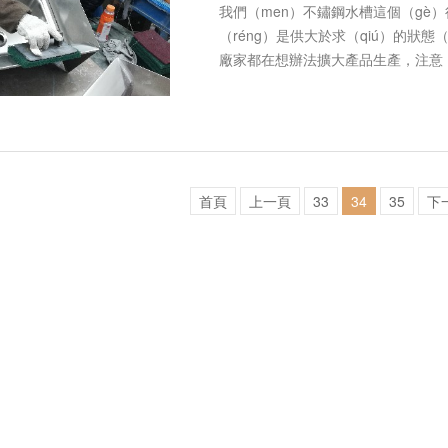
我們（men）不鏽鋼水槽這個（gè
（réng）是供大於求（qiú）的狀態
廠家都在想辦法擴大產品生產，注意（
領域的其它產品，從而（ér）占（zh
首頁
上一頁
33
34
35
下