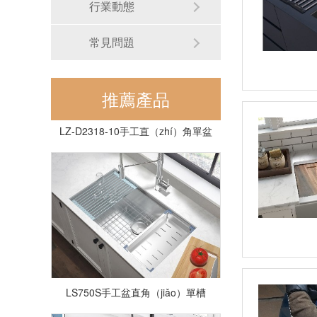
行業動態
常見問題
推薦產品
LZ-D2318-10手工直（zhí）角單盆
LS750S手工盆直角（jiǎo）單槽