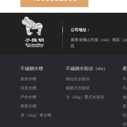
公司地址：
廣東省佛山市南（nán）海區（
區
LD850D手工（gōng）直角雙盆
不鏽鋼水槽
不鏽鋼水龍頭（tóu）
產
廚房水槽
抽拉式水龍頭
不
浴室水槽
磁吸式水龍頭
不
戶外水槽
冷（lěng）暖式水龍頭
（
水
商業水槽
廚
房（fáng）車水槽
垃
LR-S3319-10手工雙角雙盆
浴