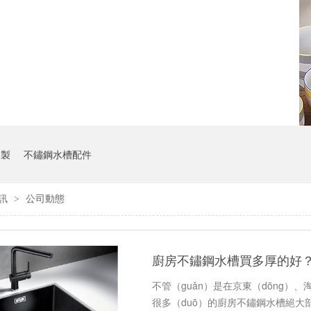
定製
不鏽鋼水槽配件
資訊
公司動態
>
廚房不鏽鋼水槽買多厚的好
不管（guǎn）是在京東（dōng）、
很多（duō）的廚房不鏽鋼水槽絕大部