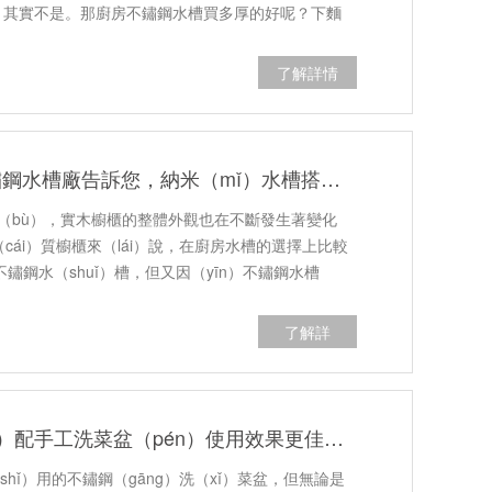
法，其實不是。那廚房不鏽鋼水槽買多厚的好呢？下麵
了解詳情
草莓视频IOS下载（hé）不鏽鋼水槽廠告訴您，納米（mǐ）水槽搭配實木櫥櫃效果更佳哦！
（bù），實木櫥櫃的整體外觀也在不斷發生著變化
cái）質櫥櫃來（lái）說，在廚房水槽的選擇上比較
不鏽鋼水（shuǐ）槽，但又因（yīn）不鏽鋼水槽
的…
了解詳
（xiáng）情
不鏽鋼濾水籃（lán）搭（dā）配手工洗菜盆（pén）使用效果更佳哦！
shǐ）用的不鏽鋼（gāng）洗（xǐ）菜盆，但無論是