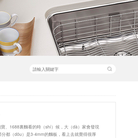
？
淘寶、1688裏麵看的時（shí）候，大（dà）家會發現
分都（dōu）是3-4mm的麵板，看上去就覺得很厚