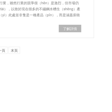
）行業，雖然行業的競爭很（hěn）是激烈，但市場仍
（tài），以致於現在很多的不鏽鋼水槽生（shēng）產
yì）此處並非隻是一種產品（pǐn），而是涵蓋廚衛
àn）領更多的…
了解詳情
一頁
末頁