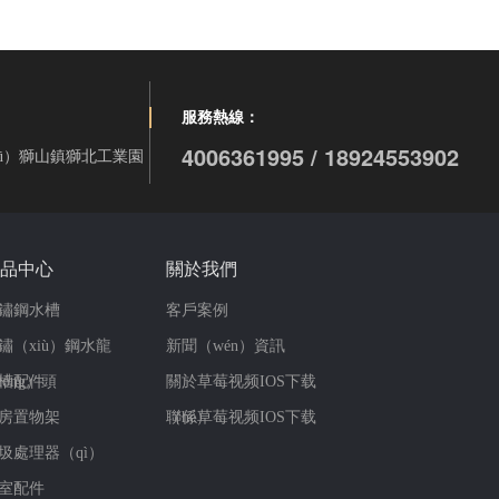
服務熱線：
4006361995 / 18924553902
qū）獅山鎮獅北工業園
品中心
關於我們
鏽鋼水槽
客戶案例
鏽（xiù）鋼水龍
新聞（wén）資訊
lóng）頭
槽配件
關於草莓视频IOS下载
房置物架
（hé）
聯係草莓视频IOS下载
圾處理器（qì）
室配件