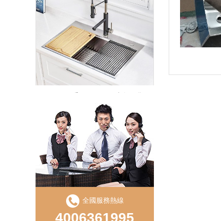
LD750S手工（gōng）直角單盆
全國服務熱線
LS850D手工盆直（zhí）角雙槽
4006361995