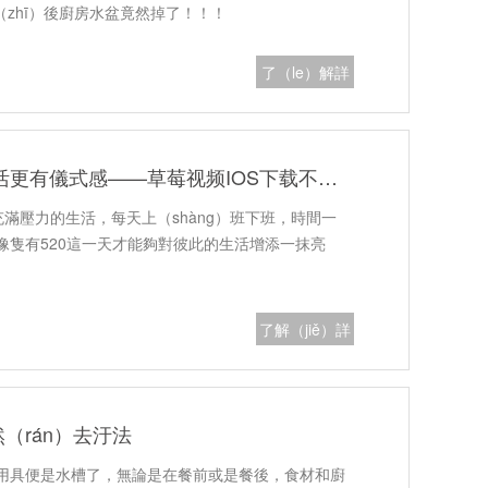
之（zhī）後廚房水盆竟然掉了！！！
了（le）解詳
情
520,也要讓廚房更貼心,讓生活更有儀式感——草莓视频IOS下载不鏽鋼水槽批發廠家
充滿壓力的生活，每天上（shàng）班下班，時間一
像隻有520這一天才能夠對彼此的生活增添一抹亮
了解（jiě）詳
情
（rán）去汙法
的用具便是水槽了，無論是在餐前或是餐後，食材和廚