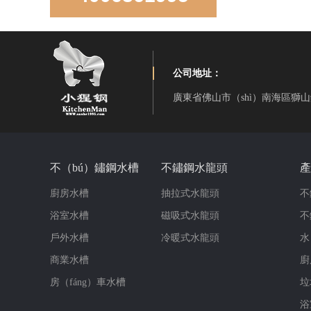
公司地址：
廣東省佛山市（shì）南海區獅
LD850D手工直角雙盆
不（bú）鏽鋼水槽
不鏽鋼水龍頭
產
廚房水槽
抽拉式水龍頭
不
浴室水槽
磁吸式水龍頭
不
戶外水槽
冷暖式水龍頭
水
商業水槽
廚
房（fáng）車水槽
垃
LR-S3319-10手工雙角雙盆
浴