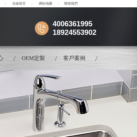
在線留言
網站地圖
聯係我們
4006361995
18924553902
心
OEM定製
客戶案例