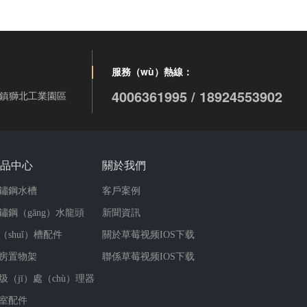
服務（wù）熱線：
4006361995 / 18924553902
山鎮獅北工業園區
品中心
關於我們
鏽鋼水槽
客戶案例
鏽鋼（gāng）水龍頭
新聞資訊
（shuǐ）槽配件
關於草莓视频IOS下载
房置物架
聯係草莓视频IOS下载
圾（jī）處（chù）理器
室配件