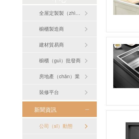
全屋定製製（zhì）造商
櫥櫃製造商
建材貿易商
櫥櫃（guì）批發商
房地產（chǎn）業
裝修平台
新聞資訊
RB-S01手工圓形洗手盆
公司（sī）動態