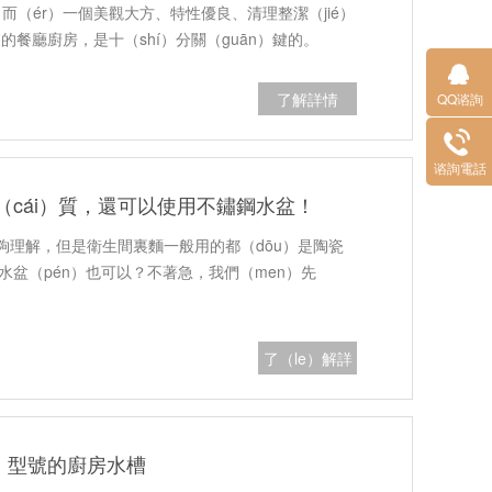
而（ér）一個美觀大方、特性優良、清理整潔（jié）
的餐廳廚房，是十（shí）分關（guān）鍵的。
了解詳情
QQ谘詢
（xún）
谘詢電話
（cái）質，還可以使用不鏽鋼水盆！
能夠理解，但是衛生間裏麵一般用的都（dōu）是陶瓷
）水盆（pén）也可以？不著急，我們（men）先
了（le）解詳
情
）型號的廚房水槽