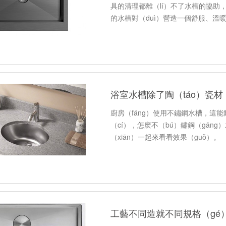
具的清理都離（lí）不了水槽的協助，
的水槽對（duì）營造一個舒服、溫暖
浴室水槽除了陶（táo）瓷材
廚房（fáng）使用不鏽鋼水槽，這
（cí），怎麽不（bú）鏽鋼（gāng
（xiān）一起來看看效果（guǒ）。
工藝不同造就不同規格（gé