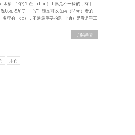
g）水槽，它的生產（chǎn）工藝是不一樣的，有手
不過現在增加了一（yī）種是可以在兩（liǎng）者的
ǐ）處理的（de），不過最重要的還（hái）是看是手工
別。
了解詳情
頁
末頁