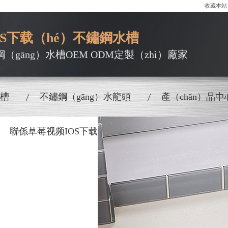
收藏本站
OS下载（hé）不鏽鋼水槽
鋼（gāng）水槽OEM ODM定製（zhì）廠家
水槽
不鏽鋼（gāng）水龍頭
產（chǎn）品中
聯係草莓视频IOS下载