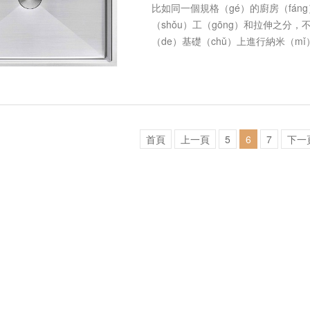
比如同一個規格（gé）的廚房（fán
（shǒu）工（gōng）和拉伸之分，
（de）基礎（chǔ）上進行納米（m
水槽還是拉（lā）伸水槽的（de）區
首頁
上一頁
5
6
7
下一