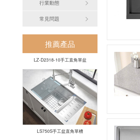
行業動態
常見問題
推薦產品
LZ-D2318-10手工直角單盆
LS750S手工盆直角單槽