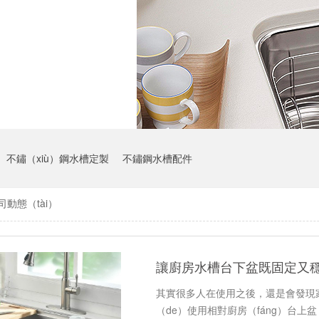
不鏽（xiù）鋼水槽定製
不鏽鋼水槽配件
司動態（tài）
讓廚房水槽台下盆既固定又穩定（
其實很多人在使用之後，還是會發現
（de）使用相對廚房（fáng）台上