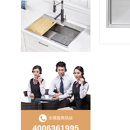
LD750S手工直角單盆
全國服務熱線
LS850D手工盆直角雙槽
4006361995