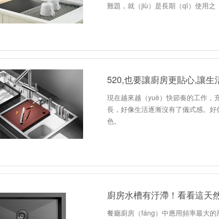
難題，就（jiù）是長期（qī）使用
現在越來越（yuè）快節奏的工作，
長，好像生活逐漸沒有了儀式感。好
色。
廚房水槽有汙滯！看看這天然
餐廳廚房（fáng）中應用頻率最大