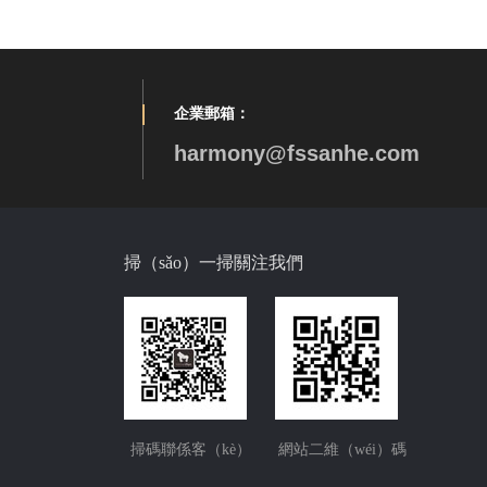
企業郵箱：
harmony@fssanhe.com
掃（sǎo）一掃關注我們
掃碼聯係客（kè）
網站二維（wéi）碼