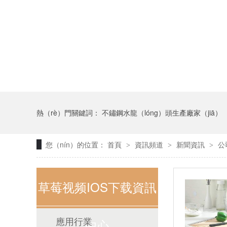
熱（rè）門關鍵詞：
不鏽鋼水龍（lóng）頭生產廠家（jiā）
您（nín）的位置：
首頁
資訊頻道
新聞資訊
公
>
>
>
草莓视频IOS下载資訊
應用行業
中心