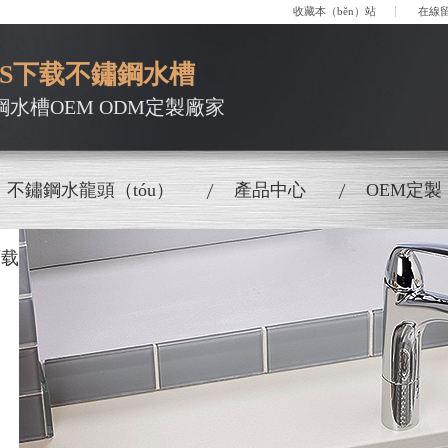
收藏本（běn）站
在線
OS下载不鏽鋼水槽
鋼水槽OEM ODM定製廠家
不鏽鋼水龍頭（tóu）
產品中心
OEM定製
下载