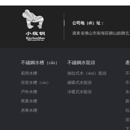
公司地（dì）址：
廣東省佛山市南海區獅山鎮獅北
不鏽鋼水槽（cáo）
不鏽鋼水龍頭
產
廚房水槽
抽拉式水（shuǐ）龍頭
不
浴室水槽（cáo）
磁吸式水龍頭
不
戶外水槽
冷暖式水龍頭
水
商業水槽
廚
房車水槽
垃
浴
下