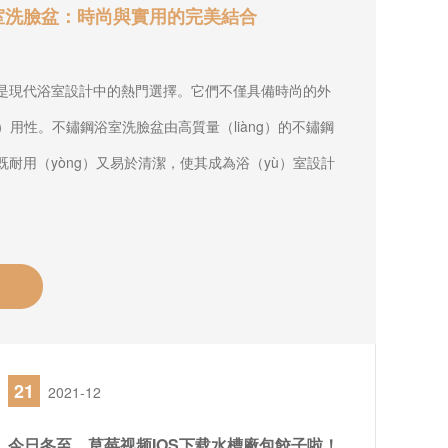
室洗臉盆：時尚與實用的完美結合
盆是現代浴室設計中的熱門選擇。它們不僅具備時尚的外
）用性。不鏽鋼浴室洗臉盆由高質量（liàng）的不鏽鋼
既耐用（yòng）又易於清潔，使其成為浴（yù）室設計
21
2021-12
今日冬至，草莓视频IOS下载水槽廠包餃子啦！