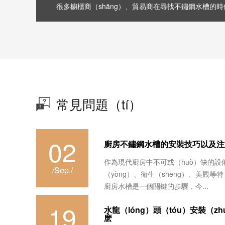
很多櫥櫃商（shāng）、貿易商在尋找不鏽鋼水槽的時候
常見問題（tí）
02
廚房不鏽鋼水槽的安裝技巧以及注
作為現代廚房中不可或（huò）缺的設
/Sep./
（yòng）、衛生（shēng）、美觀
廚房水槽是一個關鍵的步驟，今...
19
水龍（lóng）頭（tóu）安裝（z
麽