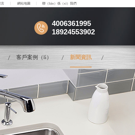
留言
網站地圖
聯（lián）係（xì）我們
4006361995
18924553902
客戶案例（lì）
新聞資訊