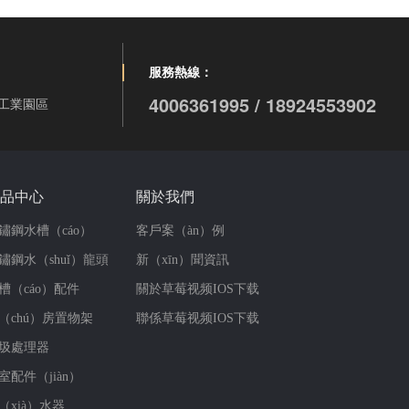
服務熱線：
4006361995 / 18924553902
工業園區
品中心
關於我們
鏽鋼水槽（cáo）
客戶案（àn）例
鏽鋼水（shuǐ）龍頭
新（xīn）聞資訊
槽（cáo）配件
關於草莓视频IOS下载
（chú）房置物架
聯係草莓视频IOS下载
圾處理器
室配件（jiàn）
（xià）水器