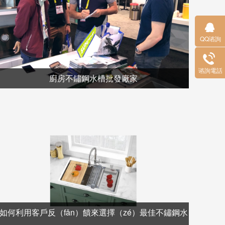
QQ谘詢
（xún）
谘詢電話
廚房不鏽鋼水槽批發廠家
如何利用客戶反（fǎn）饋來選擇（zé）最佳不鏽鋼水