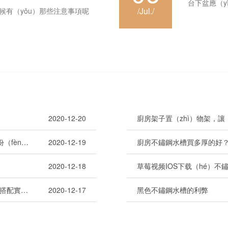
台下盆應（y
/Jul./
候有（yǒu）那些注意事項呢
2020-12-20
廚房架子置（zhì）物架，讓
節水水龍頭，讓您在節約資（zī）源（yuán）道路上獻一份（fèn）力
2020-12-19
廚房不鏽鋼水槽買多厚的好
2020-12-18
草莓视频IOS下载不鏽鋼水槽（cáo）廠告訴您，納米水槽搭配實木櫥櫃效果更佳哦！
2020-12-17
黑色不鏽鋼水槽的利弊