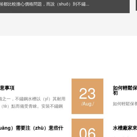
都比較擔心價格問題，而說（shuō）到不鏽...
23
意事項
如何輕鬆保
初
備之一，不鏽鋼水槽以（yǐ）其耐用
/Aug./
如何輕鬆保養
等特（tè）點而備受青睞。安裝不鏽鋼
06
huāng）需要注（zhù）意些什
水槽廠家來