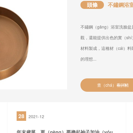
頭條
不鏽鋼浴
不鏽鋼（gāng）浴室洗臉
觀，還能提供出色的實（shí
材料製成，這種材（cái）料
的理想...
查（chá）看詳情
28
2021-12
年末歲尾，更（gèng）要擼起袖子加油（yóu）幹！草莓视频IOS下载水槽廠2021完美收官（guān）在即！