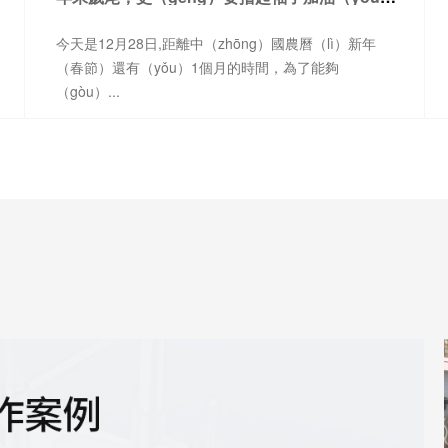
今天是12月28日,距離中（zhōng）國農曆（lì）新年
（春節）還有（yǒu）1個月的時間，為了能夠
（gòu）...