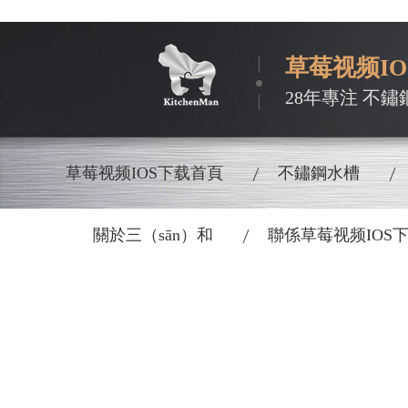
草莓视频I
28年專注 不鏽
草莓视频IOS下载首頁
不鏽鋼水槽
關於三（sān）和
聯係草莓视频IOS