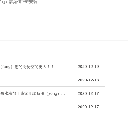
īng）該如何正確安裝
（ràng）您的廚房空間更大！！
2020-12-19
？
2020-12-18
草莓视频IOS下载（hé）不鏽鋼水槽加工廠家測試商用（yòng）不鏽鋼水槽承重（chóng）力
2020-12-17
2020-12-17