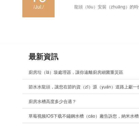
/Jul./
龍頭（tóu）安裝（zhuāng）的時
最新資訊
廚房垃（lā）圾處理器，讓你遠離廚房細菌重災區
廚房水槽高度多少合適？