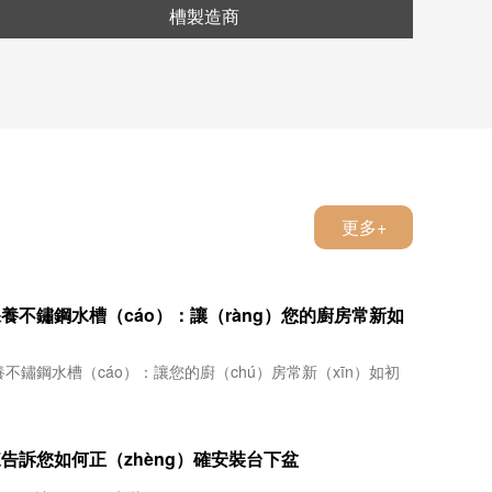
槽製造商
更多+
養不鏽鋼水槽（cáo）：讓（ràng）您的廚房常新如
不鏽鋼水槽（cáo）：讓您的廚（chú）房常新（xīn）如初
告訴您如何正（zhèng）確安裝台下盆