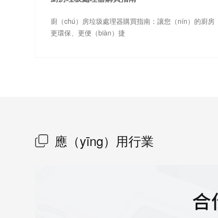
廚（chú）房垃圾處理器購買指南：讓您（nín）的廚房
更環保、更便（biàn）捷
應（yīng）用行業