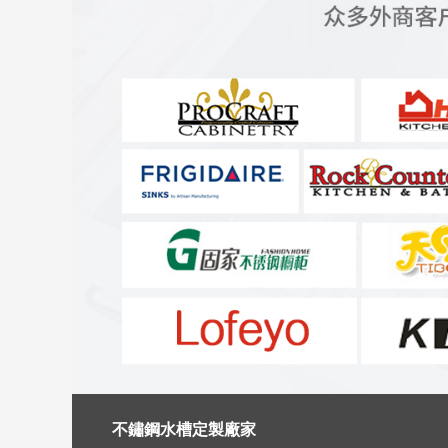
不鏽鋼水槽定製廠家