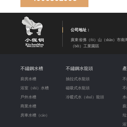
公司地址：
廣東省佛（fó）山（shān）市
（běi）工業園區
LD850D手工直角雙盆
不鏽鋼水槽
不鏽鋼水龍頭
產
廚房水槽
抽拉式水龍頭
不
浴室（shì）水槽
磁吸式水龍頭
不
戶外水槽
冷暖式水（shuǐ）龍頭
水
商業水槽
廚
房車水槽（cáo）
垃
LR-S3319-10手（shǒu）工雙角雙盆
浴