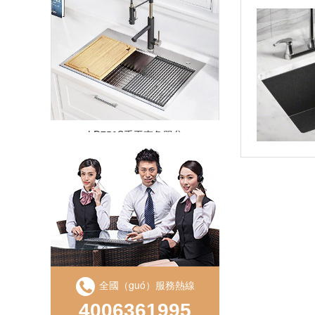
LD750S手工直角單盆
全國（guó）服務熱線
LS850D手工盆直角雙槽
4006361995