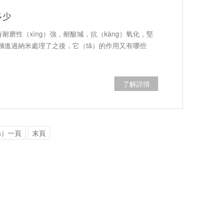
多少
耐磨性（xìng）強，耐酸堿，抗（kàng）氧化，堅
麵進過納米處理了之後，它（tā）的作用又有哪些
了解詳情
à）一頁
末頁