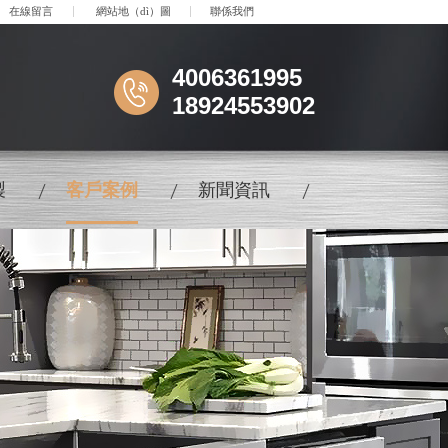
在線留言
網站地（dì）圖
聯係我們
4006361995
18924553902
製
客戶案例
新聞資訊