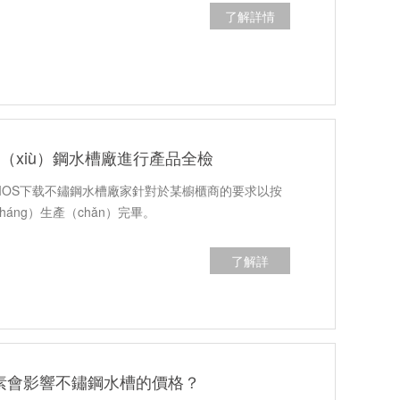
了解詳情
（xiù）鋼水槽廠進行產品全檢
莓视频IOS下载不鏽鋼水槽廠家針對於某櫥櫃商的要求以按
háng）生產（chǎn）完畢。
了解詳
（xiáng）情
因素會影響不鏽鋼水槽的價格？