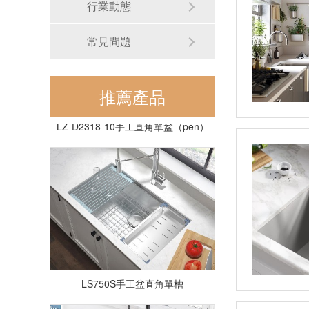
行業動態
常見問題
推薦產品
LZ-D2318-10手工直角單盆（pén）
LS750S手工盆直角單槽