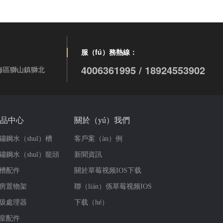
服（fú）務熱線：
4006361995 / 18924553902
南海區獅山鎮獅北
品中心
關於（yú）我們
鏽鋼水（shuǐ）槽
客戶案（àn）例
鏽鋼水（shuǐ）龍頭
新聞資訊
槽配件
關於草莓视频IOS下载
房置物架
聯（lián）係草莓视频IOS
圾處理器
下载（hé）
室配件