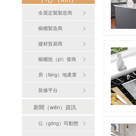
全屋定製製造商
櫥櫃製造商
建材貿易商
櫥櫃批（pī）發商
房（fáng）地產業
裝修平台
新聞（wén）資訊
RB-S01手工圓形洗手盆
公（gōng）司動態