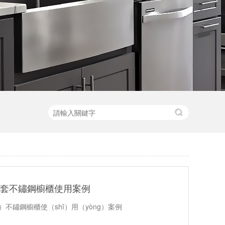
配套不鏽鋼櫥櫃使用案例
）不鏽鋼櫥櫃使（shǐ）用（yòng）案例