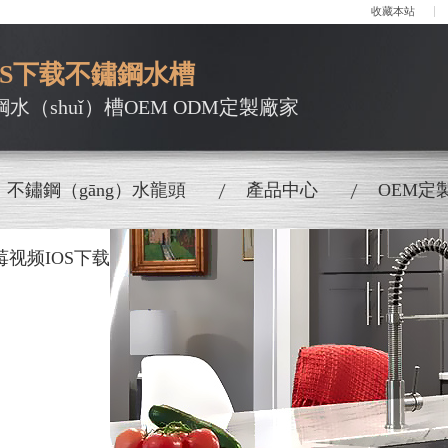
收藏本站
OS下载不鏽鋼水槽
鋼水（shuǐ）槽OEM ODM定製廠家
不鏽鋼（gāng）水龍頭
產品中心
OEM定
莓视频IOS下载