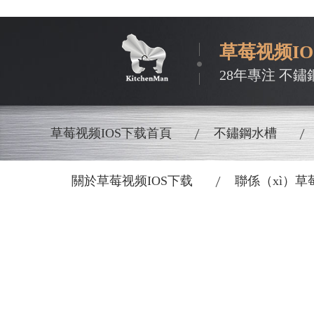
草莓视频I
28年專注 不鏽
草莓视频IOS下载首頁
不鏽鋼水槽
關於草莓视频IOS下载
聯係（xì）草