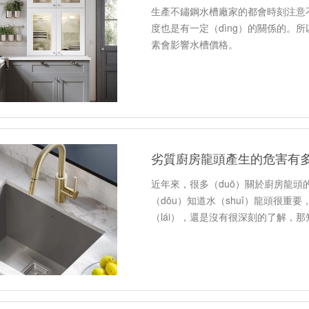
生產不鏽鋼水槽廠家的都會時刻注意
度也是有一定（dìng）的關係的。所
素會影響水槽價格。
劣質廚房龍頭產生的危害有
近年來，很多（duō）關於廚房龍
（dōu）知道水（shuǐ）龍頭很重
（lái），還是沒有很深刻的了解，那
麵由小（xiǎo）編為您介紹…