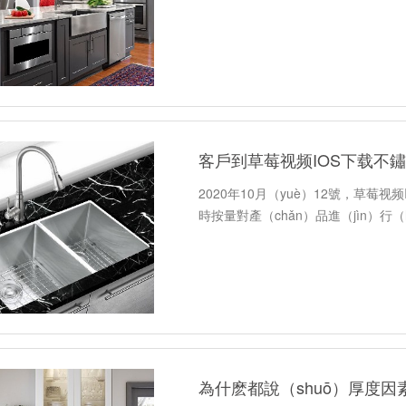
客戶到草莓视频IOS下载不鏽
2020年10月（yuè）12號，草
時按量對產（chǎn）品進（jìn）行（
為什麽都說（shuō）厚度