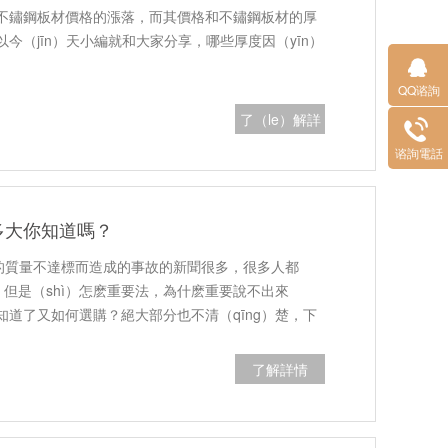
不鏽鋼板材價格的漲落，而其價格和不鏽鋼板材的厚
以今（jīn）天小編就和大家分享，哪些厚度因（yīn）
QQ谘詢
了（le）解詳
情
谘詢電話
多大你知道嗎？
頭的質量不達標而造成的事故的新聞很多，很多人都
要，但是（shì）怎麽重要法，為什麽重要說不出來
知道了又如何選購？絕大部分也不清（qīng）楚，下
了解詳情