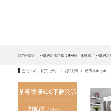
熱門關鍵詞：
不鏽鋼水龍頭生（shēng）產廠家
不鏽鋼水
您的位置：
首頁（yè）
資訊頻道
應用行業（yè）
>
>
草莓视频IOS下载資訊
應用行業
中心（xīn）