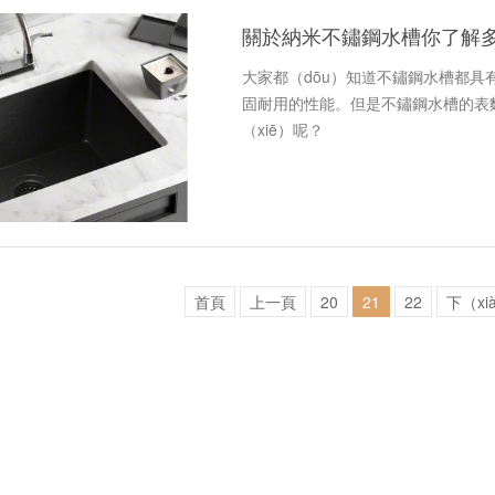
關於納米不鏽鋼水槽你了解
大家都（dōu）知道不鏽鋼水槽都具有
固耐用的性能。但是不鏽鋼水槽的表
（xiē）呢？
首頁
上一頁
20
21
22
下（xi